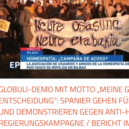
GLOBULI-DEMO MIT MOTTO „MEINE G
ENTSCHEIDUNG“: SPANIER GEHEN F
UND DEMONSTRIEREN GEGEN ANTI-
REGIERUNGSKAMPAGNE / BERICHT IM