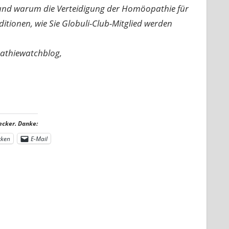
n und warum die Verteidigung der Homöopathie für
nditionen, wie Sie Globuli-Club-Mitglied werden
pathiewatchblog,
ecker. Danke:
cken
E-Mail