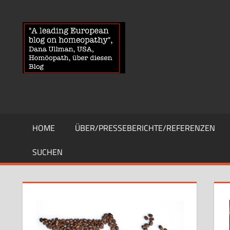
Zum
Inhalt
HOMOEOPA
News
springen
über
Homöopathie
und
ein
Auge
auf
die
HOME
ÜBER/PRESSEBERICHTE/REFERENZEN
Globuli-
Gegner
SUCHEN