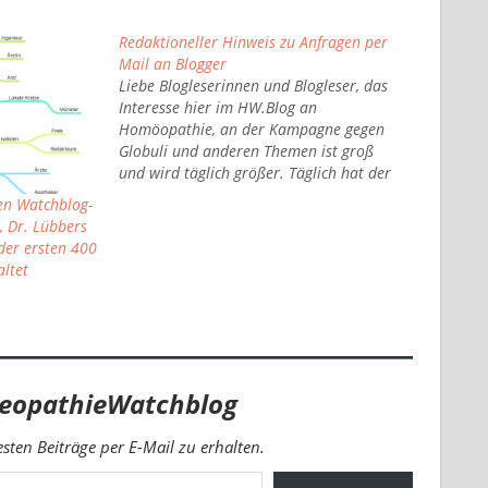
Redaktioneller Hinweis zu Anfragen per
Mail an Blogger
Liebe Blogleserinnen und Blogleser, das
Interesse hier im HW.Blog an
Homöopathie, an der Kampagne gegen
Globuli und anderen Themen ist groß
und wird täglich größer. Täglich hat der
Blog mit Twitter zusammen zwischen
ten Watchblog-
20.000 und 25.000 Seitenabrufen. Jeder
, Dr. Lübbers
Besucher liest mittlerweile fast 4 Artikel.
der ersten 400
Täglich erreichen mich auch ca. 30-40…
altet
eopathieWatchblog
ten Beiträge per E-Mail zu erhalten.