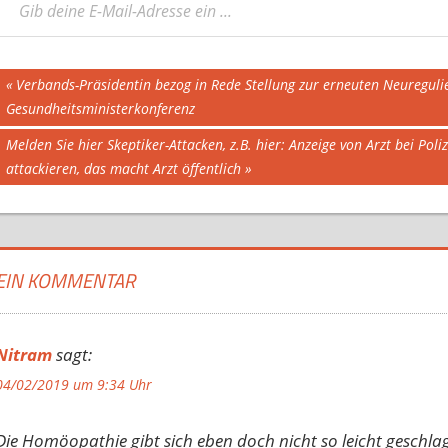
Beitragsnavigation
Vorheriger
Verbands-Präsidentin bezog in Rede Stellung zur erneuten Neureguli
Beitrag:
Gesundheitsministerkonferenz
Nächster
Melden Sie hier Skeptiker-Attacken, z.B. hier: Anzeige von Arzt bei Pol
Beitrag:
attackieren, das macht Arzt öffentlich
EIN KOMMENTAR
Nitram
sagt:
04/02/2019 um 9:34 Uhr
Die Homöopathie gibt sich eben doch nicht so leicht geschlag