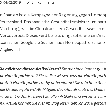
04/02/2019
Christian J. Becker
Allgemein
Ein Kommentar
In Spanien ist die Kampagne der Regierung gegen Homöopat
Deutschland. Das spanische Gesundheitsministerium hatte 
Watchblog), wie die Globuli aus dem Gesundheitswesen ent
Werbeverbot. Dieses wird bereits umgesetzt, wie ein Arzt a
spanischen Google die Suchen nach Homöopathie schon zens
Mitglied … ]
———————————————————————————
Sie möchten diesen Artikel lesen?
Sie möchten immer gut inf
die Homöopathie tut? Sie wollen wissen, was die Homöopath
die Anti-Homöopathie-Lobby unternimmt? Sie möchten über di
alle Details erfahren? Als Mitglied des Globuli-Club des O
erhalten Sie das Passwort zu allen Artikeln und wissen Sie im
800 Artikel können Sie hier im Blog lesen, den ich 2018 gesta