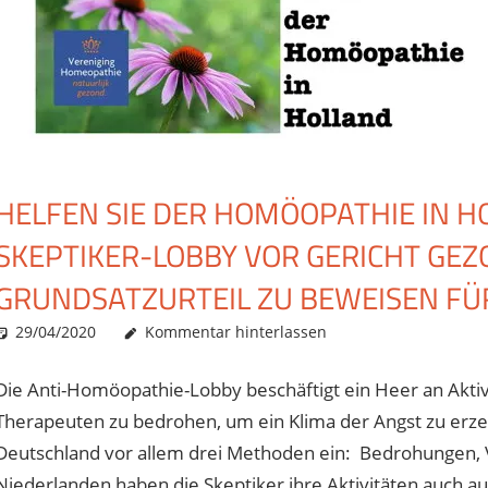
HELFEN SIE DER HOMÖOPATHIE IN HO
SKEPTIKER-LOBBY VOR GERICHT GEZ
GRUNDSATZURTEIL ZU BEWEISEN F
29/04/2020
Christian J. Becker
Allgemein
Kommentar hinterlassen
Die Anti-Homöopathie-Lobby beschäftigt ein Heer an Aktivi
Therapeuten zu bedrohen, um ein Klima der Angst zu erzeu
Deutschland vor allem drei Methoden ein: Bedrohungen, Va
Niederlanden haben die Skeptiker ihre Aktivitäten auch auf