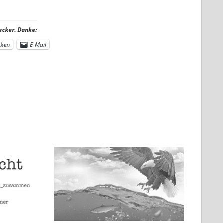
ecker. Danke:
cken
E-Mail