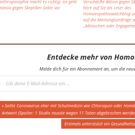
Anthroposophie macht es richtig: sie geht
Verschärfte Aktion gegen Sk
massiv gegen Skeptiker-Sekte vor
höre auf Sie als Leser des
Homoeopathiewatchblog un
auf die Meinungsumfrage zu
„Abtauchen oder Engageme
Entdecke mehr von Homo
Melde dich für ein Abonnement an, um die neues
eine E-Mail-Adresse ein ...
Beitragsnavigation
Vorheriger
Sollte Coronavirus eher mit Schulmedizin wie Chloroquin oder Homö
Beitrag:
Antwort (Spoiler: 1 Studie musste wegen 11 Toten abgebrochen werden
Nächster
Erstmals unterstützt ein Gesundhei
Beitrag: