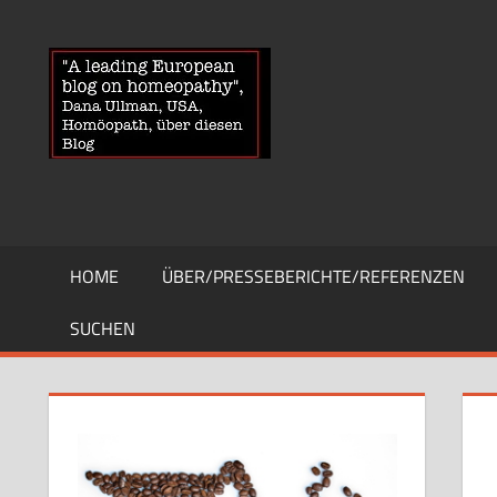
Zum
Inhalt
HOMOEOPA
News
springen
über
Homöopathie
und
ein
Auge
auf
die
HOME
ÜBER/PRESSEBERICHTE/REFERENZEN
Globuli-
Gegner
SUCHEN