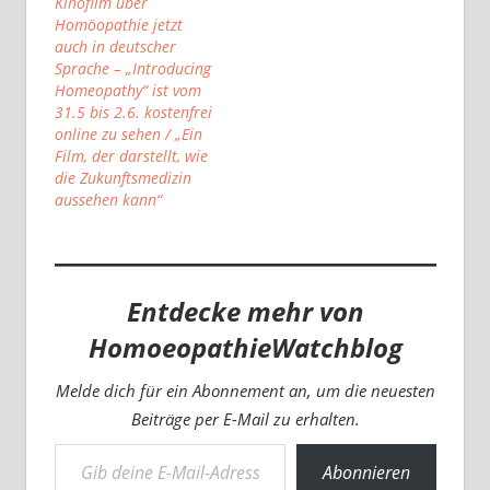
Abstimmungen,
Kinofilm über
sondern übernehmen
Homöopathie jetzt
selbst Verantwortung.
auch in deutscher
Ein besonders klares
Sprache – „Introducing
Zeichen dafür kommt
Homeopathy“ ist vom
von Gabi Schörk und
31.5 bis 2.6. kostenfrei
Andra Dattler, zwei
online zu sehen / „Ein
Heilpraktikerinnen
Film, der darstellt, wie
und Veranstalterinnen
die Zukunftsmedizin
des internationalen
aussehen kann“
Online-Kongresses…
Entdecke mehr von
HomoeopathieWatchblog
Melde dich für ein Abonnement an, um die neuesten
Beiträge per E-Mail zu erhalten.
Gib deine E-Mail-Adresse ein ...
Abonnieren