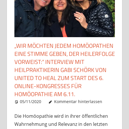
„WIR MÖCHTEN JEDEM HOMÖOPATHEN
EINE STIMME GEBEN, DER HEILERFOLGE
VORWEIST:“ INTERVIEW MIT
HEILPRAKTIKERIN GABI SCHÖRK VON
UNITED TO HEAL ZUM START DES 6.
ONLINE-KONGRESSES FÜR
HOMÖOPATHIE AM 6.11.
05/11/2020
Christian J. Becker
Allgemein
Kommentar hinterlassen
Die Homöopathie wird in ihrer öffentlichen
Wahrnehmung und Relevanz in den letzten