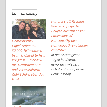
Ähnliche Beiträge
Haltung statt Rückzug:
Warum engagierte
Heilpraktikerinnen von
Dimensions of
Homeopathy den
Homöopathie-
Homoeopathiewatchblog
Gipfeltreffen mit
empfehlen
32.000 Teilnehmern
In den vergangenen
beim 8. United to heal-
Tagen ist deutlich
Kongress / Interview
geworden, wie sehr
mit Heilpraktikerin
sich die Homöopathie-
und Veranstalterin
Gemeinschaft
Gabi Schörk über das
verändert. Wenn es
Fazit
öffentlich stürmt,
warten viele nicht
mehr auf formale
Stellungnahmen oder
interne