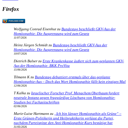
Firefox
FOXLOAD.COM
Wolfgang Conrad Eisenhut
zu
Bundestag beschließt GKV-Aus der
Homöopathie: Die Ausgrenzung wird zum Gesetz
11/07/2026
Heinz Jürgen Schmidt
zu
Bundestag beschließt GKV-Aus der
Homöopathie: Die Ausgrenzung wird zum Gesetz
10/07/2026
Dietrich Balser
zu
Erste Krankenkasse äußert sich zum geplanten GKV-
Aus der Homöopathie: BKK ProVita
15/06/2026
Tilmann K
zu
Bundestag debattiert erstmals über das geplante
Homöopathie-Aus – Doch das Wort Homöopathie fällt kein einziges Mal
12/06/2026
T Kalka
zu
Israelischer Forscher Prof. Menachem Oberbaum fordert
neutrale Instanz gegen fragwürdige Löschung von Homöopathie-
Studien bei Fachzeitschriften
02/06/2026
Marie-Luise Hartmann
zu
„Ich bin länger Homöopathin als Grüne“ –
Erste Grünen-Politikerin und Heilpraktikerin verlässt die Partei,
nachdem Parteispitze den Anti-Homöopathie-Kurs bestätigt hat
31/05/2026