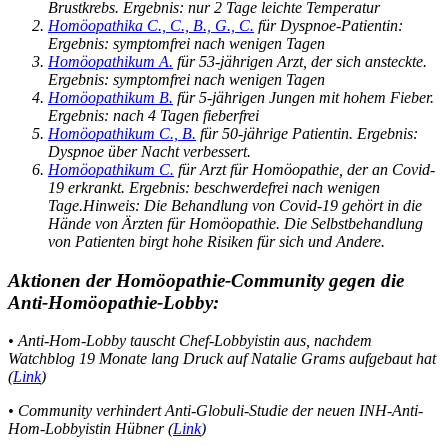
Brustkrebs. Ergebnis: nur 2 Tage leichte Temperatur
Homöopathika C., C., B., G., C.
für Dyspnoe-Patientin:
Ergebnis: symptomfrei nach wenigen Tagen
Homöopathikum A.
für 53-jährigen Arzt, der sich ansteckte.
Ergebnis: symptomfrei nach wenigen Tagen
Homöopathikum B.
für 5-jährigen Jungen mit hohem Fieber.
Ergebnis: nach 4 Tagen fieberfrei
Homöopathikum C., B.
für 50-jährige Patientin. Ergebnis:
Dyspnoe über Nacht verbessert.
Homöopathikum C.
für Arzt für Homöopathie, der an Covid-
19 erkrankt. Ergebnis: beschwerdefrei nach wenigen
Tage.Hinweis: Die Behandlung von Covid-19 gehört in die
Hände von Ärzten für Homöopathie. Die Selbstbehandlung
von Patienten birgt hohe Risiken für sich und Andere.
Aktionen der Homöopathie-Community gegen die
Anti-Homöopathie-Lobby:
• Anti-Hom-Lobby tauscht Chef-Lobbyistin aus, nachdem
Watchblog 19 Monate lang Druck auf Natalie Grams aufgebaut hat
(
Link
)
• Community verhindert Anti-Globuli-Studie der neuen INH-Anti-
Hom-Lobbyistin Hübner (
Link
)