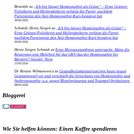
Benedde
zu
„Ich bin länger Homöopathin als Grüne“ – Erste Grünen-
Politikerin und Heilpraktikerin verlässt die Partei, nachdem
Parteispitze den Anti-Homöopathie-Kurs bestätigt hat
30/05/2026
Schmidt, Heinz Jürgen
zu
„Ich bin länger Homöopathin als Grüne“ –
Erste Grünen-Politikerin und Heilpraktikerin verlässt die Partei,
nachdem Parteispitze den Anti-Homöopathie-Kurs bestätigt hat
30/05/2026
Heinz Jürgen Schmidt
zu
Erste Meinungsumfrage untersucht: Hätte die
Regierung eine Mehrheit für das GKV-Aus der Homöopathie bei
Bürgern? Spoiler: Nein
15/05/2026
Dr. Renate Wilmanowicz
zu
Gesundheitsministerium legt heute neuen
Gesetzentwurf vor und verschärft die Streichung von Homöopathie und
Anthroposophie, u.a. gegen Mistelpräparate und Traumeel-Injektionen
08/05/2026
Bloggerei
Wie Sie helfen können: Einen Kaffee spendieren