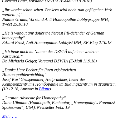
Cornelia Bajic, Vorstand DZVHÄ (E-Mail 30.9.2018)
„Ihr werdet schon sehen. Beckern wird noch zum geflügelten Verb
werden. ;-)“
Natalie Grams, Vorstand Anti-Homöopathie-Lobbygruppe INH,
Tweet 25.10.18
„He is without any doubt the fiercest PR-defender of German
homeopathy“.
Edzard Ernst, Anti-Homöopathie-Lobbyist INH, EE-Blog 2.10.18
„
Ich freue mich im Namen des DZVhÄ auf einen weiteren
Austausch!“
Dr. Michaela Geiger, Vorstand DZVHÄ (E-Mail 11.9.18)
„
Danke Herr Becker für Ihren erfolgreichen
Homoeopathiewatchblog
“
Josef-Karl Graspeuntner, Heilpraktiker, Leiter des
Kompetenzentrums Homöopathie im Bildungszentrum in Traunstein
(10.12.18, Antwort in
Bilanz
)
„German Advocate for Homeopathy“
Dana Ullmann (Homöopath, Buchautor, „Homeopathy´s Foremost
Spokesman“, USA), Newsletter Febr. 19
Mehr ….