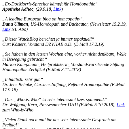
„Ex-DocMorris-Sprecher kämpft für Homöopathie“
Apotheke Adhoc
, (29.9.18,
Link
)
„A leading European blog on homeopathy“.
Dana Ullman
, US-Homöopath und Buchautor, (Newsletter 15.2.19,
Link
NL-Abo)
„Dieser WatchBlog berichtet ja immer topaktuell“
Curt Kösters, Vorstand DZVHAE a.D. (E-Mail 17.2.19)
„Sie haben in den letzten Wochen eine, vorher nicht denkbare, Welle
in Bewegung gebracht.“
Marion Kampmann, Heilpraktikerin, Vorstandsvorsitzende Stiftung
Homöopathie Zertifikat (E-Mail 3.11.2018)
„Inhaltlich: sehr gut.“
Dr. Jens Behnke, Carstens-Stiftung, Referent Homöopathie (E-Mail
17.9.18)
„Das „Who-is-Who“ ist sehr interessant bzw. spannend.“
Dr. Wolfgang Kern, Pressesprecher DHU (E-Mail 5.10.2018),
Link
zum Who-is-Who
„Vielen Dank noch mal für das sehr interessante Gespräch am
Freitag!“