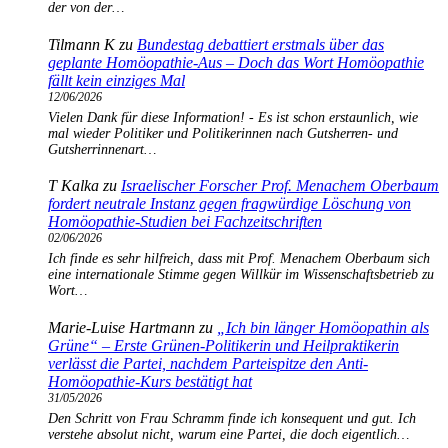
der von der…
Tilmann K
zu
Bundestag debattiert erstmals über das
geplante Homöopathie-Aus – Doch das Wort Homöopathie
fällt kein einziges Mal
12/06/2026
Vielen Dank für diese Information! - Es ist schon erstaunlich, wie
mal wieder Politiker und Politikerinnen nach Gutsherren- und
Gutsherrinnenart…
T Kalka
zu
Israelischer Forscher Prof. Menachem Oberbaum
fordert neutrale Instanz gegen fragwürdige Löschung von
Homöopathie-Studien bei Fachzeitschriften
02/06/2026
Ich finde es sehr hilfreich, dass mit Prof. Menachem Oberbaum sich
eine internationale Stimme gegen Willkür im Wissenschaftsbetrieb zu
Wort…
Marie-Luise Hartmann
zu
„Ich bin länger Homöopathin als
Grüne“ – Erste Grünen-Politikerin und Heilpraktikerin
verlässt die Partei, nachdem Parteispitze den Anti-
Homöopathie-Kurs bestätigt hat
31/05/2026
Den Schritt von Frau Schramm finde ich konsequent und gut. Ich
verstehe absolut nicht, warum eine Partei, die doch eigentlich…