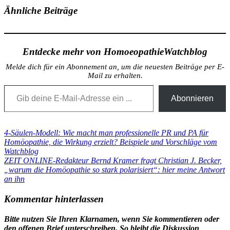
Ähnliche Beiträge
Entdecke mehr von HomoeopathieWatchblog
Melde dich für ein Abonnement an, um die neuesten Beiträge per E-
Mail zu erhalten.
Gib deine E-Mail-Adresse ein ...
Abonnieren
Beitragsnavigation
Vorheriger
4-Säulen-Modell: Wie macht man professionelle PR und PA für
Beitrag:
Homöopathie, die Wirkung erzielt? Beispiele und Vorschläge vom
Watchblog
Nächster
ZEIT ONLINE-Redakteur Bernd Kramer fragt Christian J. Becker,
Beitrag:
„warum die Homöopathie so stark polarisiert“: hier meine Antwort
an ihn
Kommentar hinterlassen
Bitte nutzen Sie Ihren Klarnamen, wenn Sie kommentieren oder
den offenen Brief unterschreiben. So bleibt die Diskussion