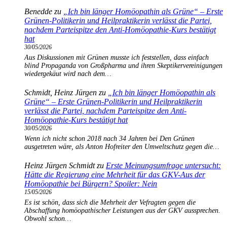
Benedde
zu
„Ich bin länger Homöopathin als Grüne“ – Erste
Grünen-Politikerin und Heilpraktikerin verlässt die Partei,
nachdem Parteispitze den Anti-Homöopathie-Kurs bestätigt
hat
30/05/2026
Aus Diskussionen mit Grünen musste ich feststellen, dass einfach
blind Propaganda von Großpharma und ihren Skeptikervereinigungen
wiedergekäut wird nach dem…
Schmidt, Heinz Jürgen
zu
„Ich bin länger Homöopathin als
Grüne“ – Erste Grünen-Politikerin und Heilpraktikerin
verlässt die Partei, nachdem Parteispitze den Anti-
Homöopathie-Kurs bestätigt hat
30/05/2026
Wenn ich nicht schon 2018 nach 34 Jahren bei Den Grünen
ausgetreten wäre, als Anton Hofreiter den Umweltschutz gegen die…
Heinz Jürgen Schmidt
zu
Erste Meinungsumfrage untersucht:
Hätte die Regierung eine Mehrheit für das GKV-Aus der
Homöopathie bei Bürgern? Spoiler: Nein
15/05/2026
Es ist schön, dass sich die Mehrheit der Vefragten gegen die
Abschaffung homöopathischer Leistungen aus der GKV aussprechen.
Obwohl schon…