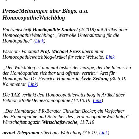
Presse/Meinungen über Blogs, u.a.
HomoeopathieWatchblog
Fachzeitschrift
Homöopathie Konkret
(4/2018) mit Artikel über
HomoeopathieWatchblog: „Wertvolle Unterstützung für die
Homöopathie“ (
Link
)
Wisshom-Vorstand
Prof. Michael Frass
übernimmt
Homoeopathiewatchblog-Artikel für seine Webseite:
Link
„Der Watchblog ist nun mal bisher der einzige, der die Interessen
der Homöopathen sichtbar und offensiv vertritt.“
Arzt für
Homöopathie Dr. Heinrich Hümmer in
Ärzte-Zeitung
(30.6.19
Kommentar,
Link
)
Die
TAZ
verlinkt den Homoeopathiewatchblog in Artikel über
Petition #RetteDeineHomöopathie (14.10.19,
Link
)
„Der Hamburger PR-Berater Christian Becker, ein Verfechter
der Homöopathie und Betreiber des „HomoeopathieWatchblog“
Wirtschaftsmagazin
Wirtschaftswoche
, 11.7.19
arznei-Telegramm
zitiert aus Watchblog (7.6.19,
Link
)