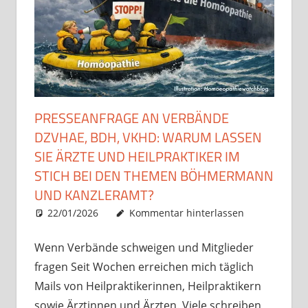
PRESSEANFRAGE AN VERBÄNDE
DZVHAE, BDH, VKHD: WARUM LASSEN
SIE ÄRZTE UND HEILPRAKTIKER IM
STICH BEI DEN THEMEN BÖHMERMANN
UND KANZLERAMT?
22/01/2026
Christian J. Becker
Allgemein
Kommentar hinterlassen
Wenn Verbände schweigen und Mitglieder
fragen Seit Wochen erreichen mich täglich
Mails von Heilpraktikerinnen, Heilpraktikern
sowie Ärztinnen und Ärzten. Viele schreiben