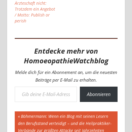
Ärzteschaft nicht:
Trotzdem ein Angebot
/ Motto: Publish or
perish
Entdecke mehr von
HomoeopathieWatchblog
Melde dich für ein Abonnement an, um die neuesten
Beiträge per E-Mail zu erhalten.
Gib deine E-Mail-Adresse ein ...
Abonnieren
Beitragsnavigation
Vorheriger
Böhmermann: Wenn ein Blog mit seinen Lesern
Beitrag:
den Berufsstand verteidigt – und die Heilpraktiker-
Verbände zur größten Attacke seit Jahrzehnten