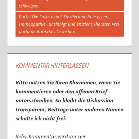
schweigen
Nächster
Partei Die Linke nennt Kanzleramtslinie gegen
Beitrag:
Homöopathie „unsinnig“ und entzieht Thorsten Frei
parlamentarisches Gewicht
KOMMENTAR HINTERLASSEN
Bitte nutzen Sie Ihren Klarnamen, wenn Sie
kommentieren oder den offenen Brief
unterschreiben. So bleibt die Diskussion
transparent. Beiträge unter anderen Namen
schalte ich nicht frei.
Jeder Kommentar wird vor der