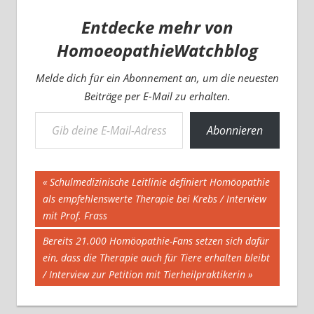
Entdecke mehr von
HomoeopathieWatchblog
Melde dich für ein Abonnement an, um die neuesten
Beiträge per E-Mail zu erhalten.
Gib deine E-Mail-Adresse ein ...
Abonnieren
Beitragsnavigation
Vorheriger
Schulmedizinische Leitlinie definiert Homöopathie
Beitrag:
als empfehlenswerte Therapie bei Krebs / Interview
mit Prof. Frass
Nächster
Bereits 21.000 Homöopathie-Fans setzen sich dafür
Beitrag:
ein, dass die Therapie auch für Tiere erhalten bleibt
/ Interview zur Petition mit Tierheilpraktikerin