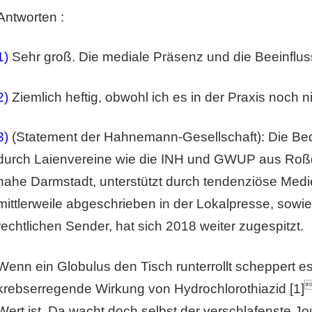
Antworten :
1)
Sehr groß. Die mediale Präsenz und die Beeinfluss
2)
Ziemlich heftig, obwohl ich es in der Praxis noch n
3)
(Statement der Hahnemann-Gesellschaft): Die B
durch Laienvereine wie die INH und GWUP aus Roßdo
nahe Darmstadt, unterstützt durch tendenziöse Medien
mittlerweile abgeschrieben in der Lokalpresse, sowie
rechtlichen Sender, hat sich 2018 weiter zugespitzt.
Wenn ein Globulus den Tisch runterrollt scheppert 
krebserregende Wirkung von Hydrochlorothiazid [1]
Wert ist. Da wacht doch selbst der verschlafenste Jou