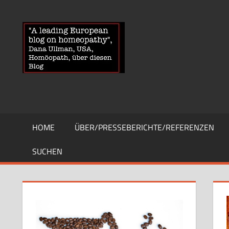
Zum
Inhalt
HOMOEOPA
News
springen
über
Homöopathie
und
ein
Auge
auf
die
HOME
ÜBER/PRESSEBERICHTE/REFERENZEN
Globuli-
Gegner
SUCHEN