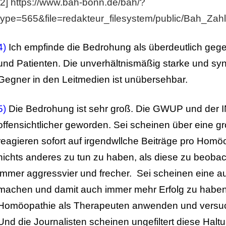
[2] https://www.bah-bonn.de/bah/?
type=565&file=redakteur_filesystem/public/Bah_Za
4)
Ich empfinde die Bedrohung als überdeutlich geg
und Patienten. Die unverhältnismäßig starke und syn
Gegner in den Leitmedien ist unübersehbar.
5)
Die Bedrohung ist sehr groß. Die GWUP und der IN
offensichtlicher geworden. Sei scheinen über eine 
reagieren sofort auf irgendwllche Beiträge pro Homö
nichts anderes zu tun zu haben, als diese zu beob
immer aggressvier und frecher. Sei scheinen eine au
machen und damit auch immer mehr Erfolg zu haben.
Homöopathie als Therapeuten anwenden und versuche
Und die Journalisten scheinen ungefiltert diese Hal