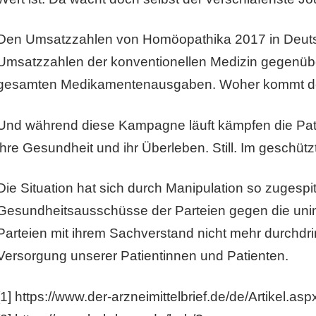
Den Umsatzzahlen von Homöopathika 2017 in Deutsc
Umsatzzahlen der konventionellen Medizin gegenübe
gesamten Medikamentenausgaben. Woher kommt der
Und während diese Kampagne läuft kämpfen die Pati
ihre Gesundheit und ihr Überleben. Still. Im geschü
Die Situation hat sich durch Manipulation so zugespit
Gesundheitsausschüsse der Parteien gegen die unin
Parteien mit ihrem Sachverstand nicht mehr durchdri
Versorgung unserer Patientinnen und Patienten.
[1] https://www.der-arzneimittelbrief.de/de/Artikel.