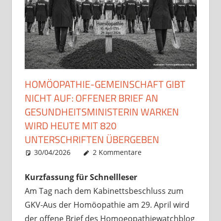
HOMÖOPATHIE-GEMEINSCHAFT GIBT
NICHT AUF: OFFENER BRIEF AN
GESUNDHEITSMINISTERIN WARKEN
WIRD HEUTE MIT 820
UNTERSCHRIFTEN ÜBERGEBEN
30/04/2026
Christian J. Becker
Uncategorized
2 Kommentare
Kurzfassung für Schnellleser
Am Tag nach dem Kabinettsbeschluss zum
GKV-Aus der Homöopathie am 29. April wird
der offene Brief des Homoeopathiewatchblog