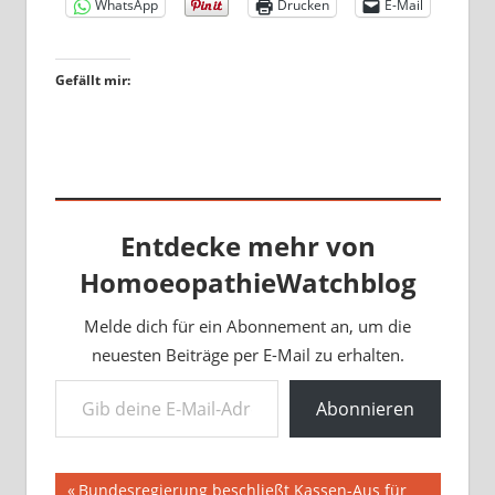
WhatsApp
Drucken
E-Mail
Gefällt mir:
Entdecke mehr von
HomoeopathieWatchblog
Melde dich für ein Abonnement an, um die
neuesten Beiträge per E-Mail zu erhalten.
Gib deine E-Mail-Adresse ein ...
Abonnieren
Beitragsnavigation
Vorheriger
Bundesregierung beschließt Kassen-Aus für