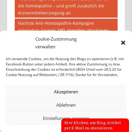
Beitrag:
die Homöopathie – und greift zusätzlich die
Arzneimittelversorgung an
Nächster
Nächste Anti-Homöopathie-Kampagne
Beitrag:
erkennbar: Spiegel, SPD, Skeptiker attackieren
Arzneimittelstatus und Apothekenpflicht
Cookie-Zustimmung
verwalten
Ich verwende Cookies, um die Nutzung des Blogs zu optimieren (z.B. mit
Facebook-Button unter jedem Artikel). Ihre aktive Zustimmung zu bzw.
2 KOMMENTARE
Einschränkung der Cookies ist erforderlich (BGH Urteil vom 28.5.20 für
Cookie-Nutzung auf Webseiten, I ZR 7/16). Danke für Ihr Verständnis.
Samuel Schwurbelmann
sagt:
Akzeptieren
01/05/2026 um 6:17 Uhr
Ablehnen
Einige Jahre später ist es also endlich
Einstellungen anzeigen
Hier klicken, um Blog-Artikel
geschafft, Mr. Beckster (ich hätte gar nicht
per E-Mail zu abonnieren