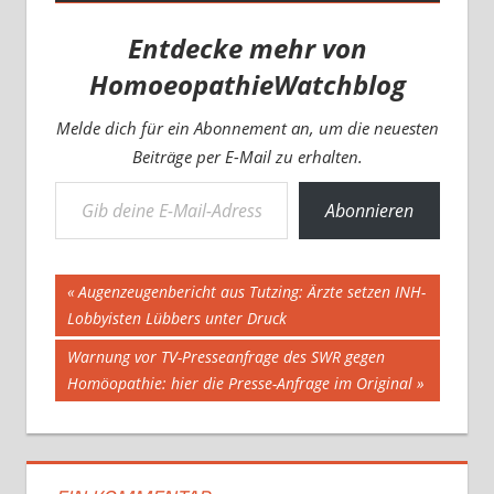
Entdecke mehr von
HomoeopathieWatchblog
Melde dich für ein Abonnement an, um die neuesten
Beiträge per E-Mail zu erhalten.
Gib deine E-Mail-Adresse ein ...
Abonnieren
Beitragsnavigation
Vorheriger
Augenzeugenbericht aus Tutzing: Ärzte setzen INH-
Beitrag:
Lobbyisten Lübbers unter Druck
Nächster
Warnung vor TV-Presseanfrage des SWR gegen
Beitrag:
Homöopathie: hier die Presse-Anfrage im Original