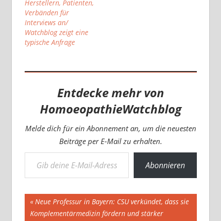
Herstellern, Patienten,
Verbänden für
Interviews an/
Watchblog zeigt eine
typische Anfrage
Entdecke mehr von
HomoeopathieWatchblog
Melde dich für ein Abonnement an, um die neuesten
Beiträge per E-Mail zu erhalten.
Gib deine E-Mail-Adresse ein ...
Abonnieren
Beitragsnavigation
Vorheriger
Neue Professur in Bayern: CSU verkündet, dass sie
Beitrag:
Komplementärmedizin fördern und stärker