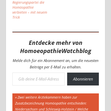
Regierungspartei die
Homöopathie
verbieten – mit neuem
Trick
Entdecke mehr von
HomoeopathieWatchblog
Melde dich für ein Abonnement an, um die neuesten
Beiträge per E-Mail zu erhalten.
Gib deine E-Mail-Adresse ein ...
Abonnieren
Beitragsnavigation
Vorheriger
Zwei weitere Ärztekammern haben zur
Beitrag:
Zusatzbezeichnung Homöopathie entschieden:
Niedersachsen und Schleswig-Holstein / Welche