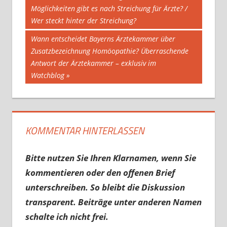
Möglichkeiten gibt es nach Streichung für Ärzte? /
Wer steckt hinter der Streichung?
Nächster
Wann entscheidet Bayerns Ärztekammer über
Beitrag:
Zusatzbezeichnung Homöopathie? Überraschende
Antwort der Ärztekammer – exklusiv im
Watchblog
KOMMENTAR HINTERLASSEN
Bitte nutzen Sie Ihren Klarnamen, wenn Sie
kommentieren oder den offenen Brief
unterschreiben. So bleibt die Diskussion
transparent. Beiträge unter anderen Namen
schalte ich nicht frei.