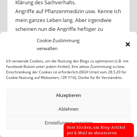
Klärung des Sachverhalts.
Angriffe auf Pflanzenmedizin usw. Kenne Ich
mein ganzes Leben lang. Aber irgendwie
scheinen nun die Angriffe heftiger zu
werden.
Cookie-Zustimmung
MFG
verwalten
Ich verwende Cookies, um die Nutzung des Blogs zu optimieren (z.B. mit
Wird geladen …
Facebook-Button unter jedem Artikel). Ihre aktive Zustimmung zu bzw.
Antworten
Einschränkung der Cookies ist erforderlich (BGH Urteil vom 28.5.20 für
Cookie-Nutzung auf Webseiten, I ZR 7/16). Danke für Ihr Verständnis.
KOMMENTAR HINTERLASSEN
Akzeptieren
Bitte nutzen Sie Ihren Klarnamen, wenn
Ablehnen
Sie kommentieren oder den offenen
Einstellungen anzeigen
Brief unterschreiben. So bleibt die
Hier klicken, um Blog-Artikel
per E-Mail zu abonnieren
Diskussion transparent. Beiträge unter