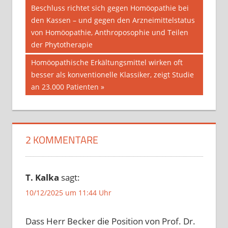
Beitrag:
Beschluss richtet sich gegen Homöopathie bei
den Kassen – und gegen den Arzneimittelstatus
von Homöopathie, Anthroposophie und Teilen
der Phytotherapie
Nächster
Homöopathische Erkältungsmittel wirken oft
Beitrag:
besser als konventionelle Klassiker, zeigt Studie
an 23.000 Patienten
2 KOMMENTARE
T. Kalka
sagt:
10/12/2025 um 11:44 Uhr
Dass Herr Becker die Position von Prof. Dr.