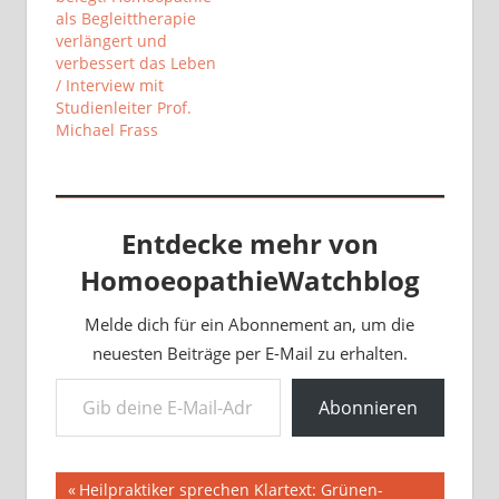
als Begleittherapie
verlängert und
verbessert das Leben
/ Interview mit
Studienleiter Prof.
Michael Frass
Entdecke mehr von
HomoeopathieWatchblog
Melde dich für ein Abonnement an, um die
neuesten Beiträge per E-Mail zu erhalten.
Gib deine E-Mail-Adresse ein ...
Abonnieren
Beitragsnavigation
Vorheriger
Heilpraktiker sprechen Klartext: Grünen-