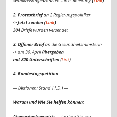
Wahlkreisabgeordneten – inkl. Anleitung
(
Link
)
2. Protestbrief
an 2 Regierungspolitiker
-> Jetzt senden (
Link
)
304
Briefe wurden versendet
3. Offener Brief
an die Gesundheitsministerin
-> am 30. April
übergeben
mit 820 Unterschriften
(
Link
)
4. Bundestagspetition
— (Aktionen: Stand 11.5..) —
Warum und Wie Sie helfen können:
Abgeordnetenwatch
→ fordern Sie von