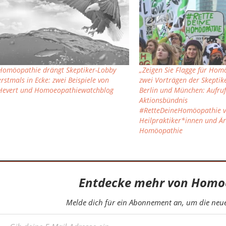
Homöopathie drängt Skeptiker-Lobby
„Zeigen Sie Flagge für Hom
erstmals in Ecke: zwei Beispiele von
zwei Vorträgen der Skeptik
Hevert und Homoeopathiewatchblog
Berlin und München: Aufruf
Aktionsbündnis
#RetteDeineHomöopathie 
Heilpraktiker*innen und Är
Homöopathie
Entdecke mehr von Homo
Melde dich für ein Abonnement an, um die neues
eine E-Mail-Adresse ein ...