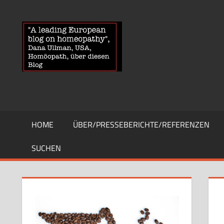
Zum
Inhalt
HOMOEOPA
News
springen
über
Homöopathie
und
ein
Auge
auf
die
HOME
ÜBER/PRESSEBERICHTE/REFERENZEN
Globuli-
Gegner
SUCHEN