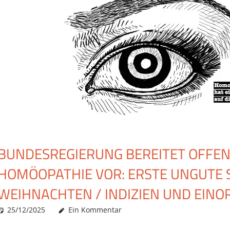
BUNDESREGIERUNG BEREITET OFFE
HOMÖOPATHIE VOR: ERSTE UNGUTE 
WEIHNACHTEN / INDIZIEN UND EIN
25/12/2025
Christian J. Becker
Allgemein
Ein Kommentar