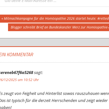
Beitragsnavigation
Vorheriger
Mitmachkampagne für die Homöopathie 2026 startet heute: #retted
Beitrag:
Nächster
Blogger schreibt Brief an Bundeskanzler Merz zur Homöopathie-
Beitrag:
EIN KOMMENTAR
sereneb67f6a5268
sagt:
26/12/2025 um 10:52 Uhr
Es zeugt von Feigheit und Hinterlist sowas rauszuhauen wenn
Das ist typisch für die derzeit Herrschenden und zeigt wiede
haben!