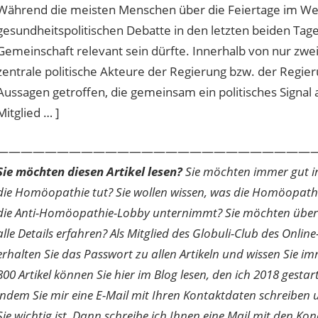
Während die meisten Menschen über die Feiertage im Weih
gesundheitspolitischen Debatte in den letzten beiden Tage
Gemeinschaft relevant sein dürfte. Innerhalb von nur zw
zentrale politische Akteure der Regierung bzw. der Regie
Aussagen getroffen, die gemeinsam ein politisches Signal a
Mitglied … ]
———————————————————————————
Sie möchten diesen Artikel lesen?
Sie möchten immer gut inf
die Homöopathie tut? Sie wollen wissen, was die Homöopath
die Anti-Homöopathie-Lobby unternimmt? Sie möchten über di
alle Details erfahren? Als Mitglied des Globuli-Club des O
erhalten Sie das Passwort zu allen Artikeln und wissen Sie im
800 Artikel können Sie hier im Blog lesen, den ich 2018 gesta
indem Sie mir eine E-Mail mit Ihren Kontaktdaten schreibe
Sie wichtig ist. Dann schreibe ich Ihnen eine Mail mit den Ko