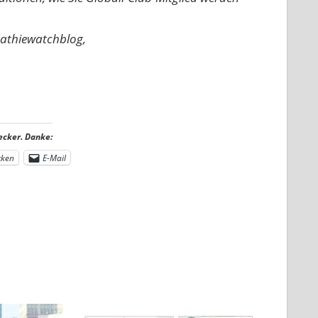
pathiewatchblog,
ecker. Danke:
cken
E-Mail