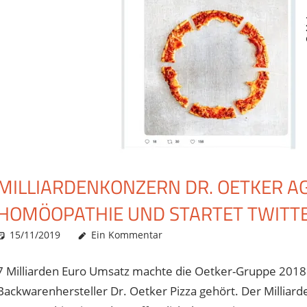
MILLIARDENKONZERN DR. OETKER AG
HOMÖOPATHIE UND STARTET TWITTE
15/11/2019
Christian J. Becker
Uncategorized
Ein Kommentar
7 Milliarden Euro Umsatz machte die Oetker-Gruppe 2018 lt
Backwarenhersteller Dr. Oetker Pizza gehört. Der Milliar