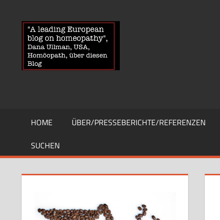
Zum
Inhalt
HOMOEOPA
News
springen
über
Homöopathie
und
ein
Auge
auf
die
HOME
ÜBER/PRESSEBERICHTE/REFERENZEN
Globuli-
Gegner
SUCHEN