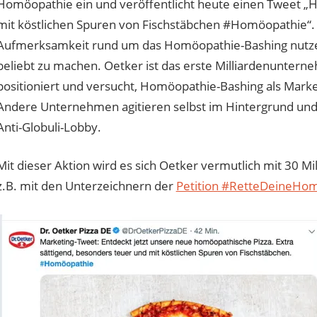
Homöopathie ein und veröffentlicht heute einen Tweet „
mit köstlichen Spuren von Fischstäbchen #Homöopathie“. O
Aufmerksamkeit rund um das Homöopathie-Bashing nutze
beliebt zu machen. Oetker ist das erste Milliardenuntern
positioniert und versucht, Homöopathie-Bashing als Mark
Andere Unternehmen agitieren selbst im Hintergrund und 
Anti-Globuli-Lobby.
Mit dieser Aktion wird es sich Oetker vermutlich mit 30 
z.B. mit den Unterzeichnern der
Petition #RetteDeineHo