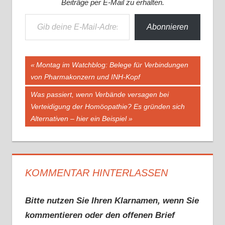
Beiträge per E-Mail zu erhalten.
Gib deine E-Mail-Adresse ein ...
Abonnieren
Beitragsnavigation
Vorheriger
Montag im Watchblog: Belege für Verbindungen
Beitrag:
von Pharmakonzern und INH-Kopf
Nächster
Was passiert, wenn Verbände versagen bei
Beitrag:
Verteidigung der Homöopathie? Es gründen sich
Alternativen – hier ein Beispiel
KOMMENTAR HINTERLASSEN
Bitte nutzen Sie Ihren Klarnamen, wenn Sie
kommentieren oder den offenen Brief