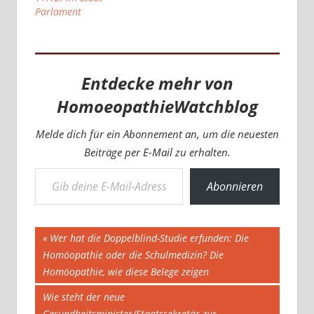
Parlament
Entdecke mehr von
HomoeopathieWatchblog
Melde dich für ein Abonnement an, um die neuesten
Beiträge per E-Mail zu erhalten.
Gib deine E-Mail-Adresse ein ...
Abonnieren
Beitragsnavigation
Vorheriger
Wer hat die Doppelblind-Studie erfunden: Die
Beitrag:
Homöopathie oder die Schulmedizin? Die
Homöopathie, wie diese Belege zeigen
Nächster
Wie steht der neue
Beitrag:
Gesundheitsminister/Staatssekretär zur