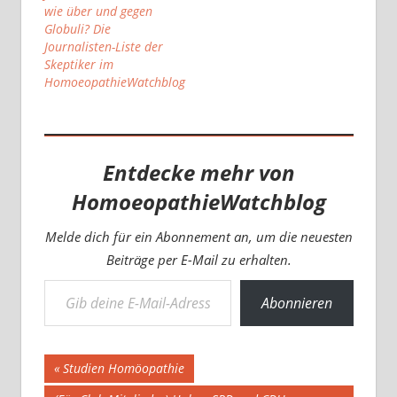
wie über und gegen
Globuli? Die
Journalisten-Liste der
Skeptiker im
HomoeopathieWatchblog
Entdecke mehr von
HomoeopathieWatchblog
Melde dich für ein Abonnement an, um die neuesten
Beiträge per E-Mail zu erhalten.
Gib deine E-Mail-Adresse ein ...
Abonnieren
Beitragsnavigation
Vorheriger
Studien Homöopathie
Beitrag: