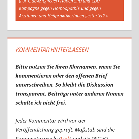
Nächster
(Für Club-Mitglieder) Haben SPD und CDU
Beitrag:
Kampagne gegen Homöopathie und gegen
Ärztinnen und HeilpraktikerInnen gestartet?
KOMMENTAR HINTERLASSEN
Bitte nutzen Sie Ihren Klarnamen, wenn Sie
kommentieren oder den offenen Brief
unterschreiben. So bleibt die Diskussion
transparent. Beiträge unter anderen Namen
schalte ich nicht frei.
Jeder Kommentar wird vor der
Veröffentlichung geprüft. Maßstab sind die
Kommentarregeln (
Link
) und die DSGVO-