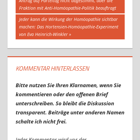
Beitrag:
Antrag auf Parteitag nicht abgestimmt, aber die
Fraktion mit Anti-Homöopathie-Politik beauftragt
Nächster
Jeder kann die Wirkung der Homöopathie sichtbar
Beitrag:
machen: Das Hortensien-Homöopathie-Experiment
von Eva Heinrich-Winkler
KOMMENTAR HINTERLASSEN
Bitte nutzen Sie Ihren Klarnamen, wenn Sie
kommentieren oder den offenen Brief
unterschreiben. So bleibt die Diskussion
transparent. Beiträge unter anderen Namen
schalte ich nicht frei.
Jeder Kommentar wird vor der