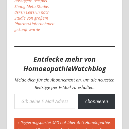
aussagen: Beispiel
Shang-Meta-Studie,
deren Leiterin nach
Studie von großem
Pharma-Unternehmen
gekauft wurde
Entdecke mehr von
HomoeopathieWatchblog
Melde dich für ein Abonnement an, um die neuesten
Beiträge per E-Mail zu erhalten.
Gib deine E-Mail-Adresse ein ...
Abonnieren
Beitragsnavigation
Vorheriger
Regierungspartei SPD hat über Anti-Homöopathie-