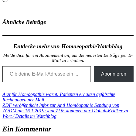
geladen …
Ähnliche Beiträge
Entdecke mehr von HomoeopathieWatchblog
Melde dich für ein Abonnement an, um die neuesten Beiträge per E-
Mail zu erhalten.
Gib deine E-Mail-Adresse ein ...
Abonnieren
Beitragsnavigation
Vorheriger
Arzt für Homöopathie warnt: Patienten erhalten gefälschte
Beitrag:
Rechnungen per Mail
Nächster
ZDF veröffentlicht Infos zur Anti-Homöopathie-Sendung von
Beitrag:
ZOOM am 16.1.2019: laut ZDF kommen nur Globuli-Kritiker zu
Wort / Details im Watchblog
Ein Kommentar