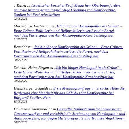
T Kalka
zu
Israelischer Forscher Prof. Menachem Oberbaum fordert
neutrale Instanz gegen fragwürdige Löschung von Homöopathie-
Studien bei Fachzeitschriften
02/06/2026
Marie-Luise Hartmann
zu
„Ich bin länger Homöopathin als Grüne“ –
Erste Grünen-Politikerin und Heilpraktikerin verlässt die Partei,
nachdem Parteispitze den Anti-Homöopathie-Kurs bestätigt hat
31/05/2026
Benedde
zu
„Ich bin länger Homöopathin als Grüne“ – Erste Grünen-
Politikerin und Heilpraktikerin verlässt die Partei, nachdem
Parteispitze den Anti-Homöopathie-Kurs bestätigt hat
30/05/2026
Schmidt, Heinz Jürgen
zu
„Ich bin länger Homöopathin als Grüne“ –
Erste Grünen-Politikerin und Heilpraktikerin verlässt die Partei,
nachdem Parteispitze den Anti-Homöopathie-Kurs bestätigt hat
30/05/2026
Heinz Jürgen Schmidt
zu
Erste Meinungsumfrage untersucht: Hätte die
Regierung eine Mehrheit für das GKV-Aus der Homöopathie bei
Bürgern? Spoiler: Nein
15/05/2026
Dr. Renate Wilmanowicz
zu
Gesundheitsministerium legt heute neuen
Gesetzentwurf vor und verschärft die Streichung von Homöopathie und
Anthroposophie, u.a. gegen Mistelpräparate und Traumeel-Injektionen
08/05/2026