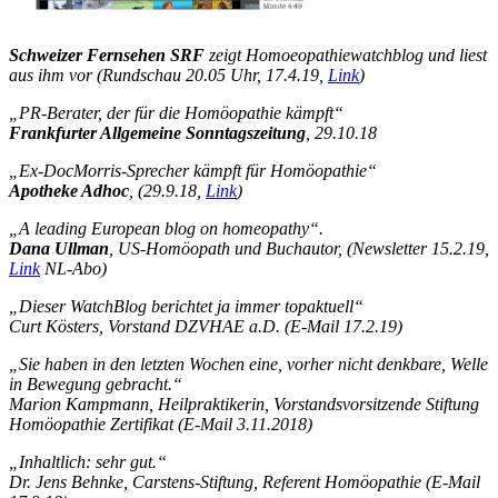
Schweizer Fernsehen SRF
zeigt Homoeopathiewatchblog und liest
aus ihm vor (Rundschau 20.05 Uhr, 17.4.19,
Link
)
„PR-Berater, der für die Homöopathie kämpft“
Frankfurter Allgemeine Sonntagszeitung
, 29.10.18
„Ex-DocMorris-Sprecher kämpft für Homöopathie“
Apotheke Adhoc
, (29.9.18,
Link
)
„A leading European blog on homeopathy“.
Dana Ullman
, US-Homöopath und Buchautor, (Newsletter 15.2.19,
Link
NL-Abo)
„Dieser WatchBlog berichtet ja immer topaktuell“
Curt Kösters, Vorstand DZVHAE a.D. (E-Mail 17.2.19)
„Sie haben in den letzten Wochen eine, vorher nicht denkbare, Welle
in Bewegung gebracht.“
Marion Kampmann, Heilpraktikerin, Vorstandsvorsitzende Stiftung
Homöopathie Zertifikat (E-Mail 3.11.2018)
„Inhaltlich: sehr gut.“
Dr. Jens Behnke, Carstens-Stiftung, Referent Homöopathie (E-Mail