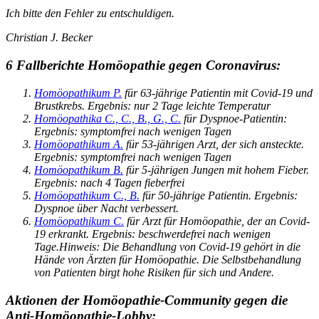
Ich bitte den Fehler zu entschuldigen.
Christian J. Becker
6 Fallberichte Homöopathie gegen Coronavirus:
Homöopathikum P.
für 63-jährige Patientin mit Covid-19 und
Brustkrebs. Ergebnis: nur 2 Tage leichte Temperatur
Homöopathika C., C., B., G., C.
für Dyspnoe-Patientin:
Ergebnis: symptomfrei nach wenigen Tagen
Homöopathikum A.
für 53-jährigen Arzt, der sich ansteckte.
Ergebnis: symptomfrei nach wenigen Tagen
Homöopathikum B.
für 5-jährigen Jungen mit hohem Fieber.
Ergebnis: nach 4 Tagen fieberfrei
Homöopathikum C., B.
für 50-jährige Patientin. Ergebnis:
Dyspnoe über Nacht verbessert.
Homöopathikum C.
für Arzt für Homöopathie, der an Covid-
19 erkrankt. Ergebnis: beschwerdefrei nach wenigen
Tage.Hinweis: Die Behandlung von Covid-19 gehört in die
Hände von Ärzten für Homöopathie. Die Selbstbehandlung
von Patienten birgt hohe Risiken für sich und Andere.
Aktionen der Homöopathie-Community gegen die
Anti-Homöopathie-Lobby: