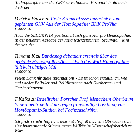
Anthroposophie aus der GKV zu verbannen. Erstaunlich, da auch
doch der…
Dietrich Balser
zu
Erste Krankenkasse äußert sich zum
geplanten GKV-Aus der Homöopathie: BKK ProVita
15/06/2026
Auch die SECURVITA positioniert sich ganz klar pro Homöopathie.
In der neuesten Ausgabe der Mitgliederzeitschrift "Securvital" wird
der von der…
Tilmann K
zu
Bundestag debattiert erstmals über das
geplante Homöopathie-Aus – Doch das Wort Homöopathie
fällt kein einziges Mal
12/06/2026
Vielen Dank für diese Information! - Es ist schon erstaunlich, wie
mal wieder Politiker und Politikerinnen nach Gutsherren- und
Gutsherrinnenart…
T Kalka
zu
Israelischer Forscher Prof. Menachem Oberbaum
fordert neutrale Instanz gegen fragwürdige Löschung von
Homöopathie-Studien bei Fachzeitschriften
02/06/2026
Ich finde es sehr hilfreich, dass mit Prof. Menachem Oberbaum sich
eine internationale Stimme gegen Willkür im Wissenschaftsbetrieb zu
Wort…