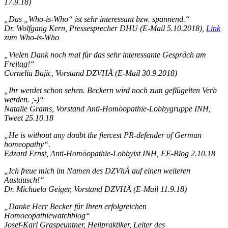
17.9.18)
„Das „Who-is-Who“ ist sehr interessant bzw. spannend.“
Dr. Wolfgang Kern, Pressesprecher DHU (E-Mail 5.10.2018),
Link
zum Who-is-Who
„Vielen Dank noch mal für das sehr interessante Gespräch am
Freitag!“
Cornelia Bajic, Vorstand DZVHÄ (E-Mail 30.9.2018)
„Ihr werdet schon sehen. Beckern wird noch zum geflügelten Verb
werden. ;-)“
Natalie Grams, Vorstand Anti-Homöopathie-Lobbygruppe INH,
Tweet 25.10.18
„He is without any doubt the fiercest PR-defender of German
homeopathy“.
Edzard Ernst, Anti-Homöopathie-Lobbyist INH, EE-Blog 2.10.18
„
Ich freue mich im Namen des DZVhÄ auf einen weiteren
Austausch!“
Dr. Michaela Geiger, Vorstand DZVHÄ (E-Mail 11.9.18)
„
Danke Herr Becker für Ihren erfolgreichen
Homoeopathiewatchblog
“
Josef-Karl Graspeuntner, Heilpraktiker, Leiter des