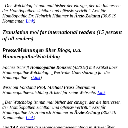
„Der Watchblog ist nun mal bisher der einzige, der die Interessen
der Homöopathen sichtbar und offensiv vertritt.“
Arzt für
Homöopathie Dr. Heinrich Hümmer in
Ärzte-Zeitung
(30.6.19
Kommentar,
Link
)
Translation tool for international readers (15 percent
of all readers)
Presse/Meinungen über Blogs, u.a.
HomoeopathieWatchblog
Fachzeitschrift
Homöopathie Konkret
(4/2018) mit Artikel über
HomoeopathieWatchblog: „Wertvolle Unterstützung für die
Homöopathie“ (
Link
)
Wisshom-Vorstand
Prof. Michael Frass
übernimmt
Homoeopathiewatchblog-Artikel für seine Webseite:
Link
„Der Watchblog ist nun mal bisher der einzige, der die Interessen
der Homöopathen sichtbar und offensiv vertritt.“
Arzt für
Homöopathie Dr. Heinrich Hümmer in
Ärzte-Zeitung
(30.6.19
Kommentar,
Link
)
Die
TAZ
verlinkt den Homoeopathiewatchblog in Artikel über