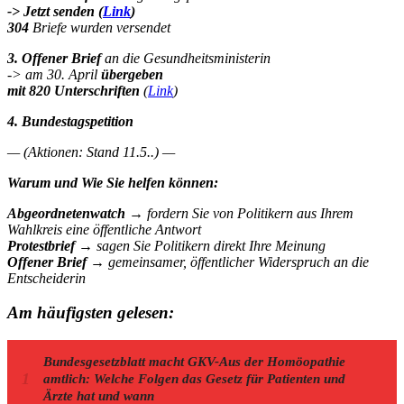
-> Jetzt senden (
Link
)
304
Briefe wurden versendet
3. Offener Brief
an die Gesundheitsministerin
-> am 30. April
übergeben
mit 820 Unterschriften
(
Link
)
4. Bundestagspetition
— (Aktionen: Stand 11.5..) —
Warum und Wie Sie helfen können:
Abgeordnetenwatch
→ fordern Sie von Politikern aus Ihrem
Wahlkreis eine öffentliche Antwort
Protestbrief
→
sagen Sie Politikern direkt Ihre Meinung
Offener Brief
→
gemeinsamer, öffentlicher Widerspruch an die
Entscheiderin
Am häufigsten gelesen:
Bundesgesetzblatt macht GKV-Aus der Homöopathie
amtlich: Welche Folgen das Gesetz für Patienten und
Ärzte hat und wann