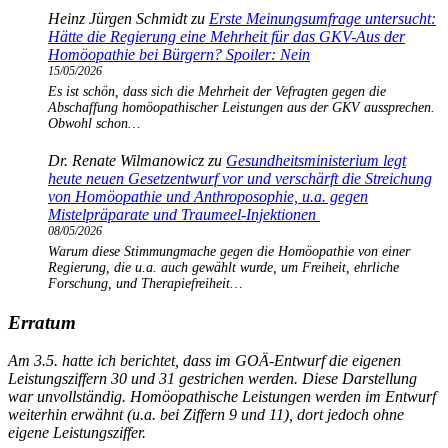
Heinz Jürgen Schmidt
zu
Erste Meinungsumfrage untersucht:
Hätte die Regierung eine Mehrheit für das GKV-Aus der
Homöopathie bei Bürgern? Spoiler: Nein
15/05/2026
Es ist schön, dass sich die Mehrheit der Vefragten gegen die
Abschaffung homöopathischer Leistungen aus der GKV aussprechen.
Obwohl schon…
Dr. Renate Wilmanowicz
zu
Gesundheitsministerium legt
heute neuen Gesetzentwurf vor und verschärft die Streichung
von Homöopathie und Anthroposophie, u.a. gegen
Mistelpräparate und Traumeel-Injektionen
08/05/2026
Warum diese Stimmungmache gegen die Homöopathie von einer
Regierung, die u.a. auch gewählt wurde, um Freiheit, ehrliche
Forschung, und Therapiefreiheit…
Erratum
Am 3.5. hatte ich berichtet, dass im GOÄ-Entwurf die eigenen
Leistungsziffern 30 und 31 gestrichen werden. Diese Darstellung
war unvollständig. Homöopathische Leistungen werden im Entwurf
weiterhin erwähnt (u.a. bei Ziffern 9 und 11), dort jedoch ohne
eigene Leistungsziffer.