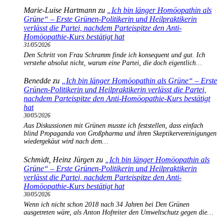
Marie-Luise Hartmann
zu
„Ich bin länger Homöopathin als
Grüne“ – Erste Grünen-Politikerin und Heilpraktikerin
verlässt die Partei, nachdem Parteispitze den Anti-
Homöopathie-Kurs bestätigt hat
31/05/2026
Den Schritt von Frau Schramm finde ich konsequent und gut. Ich
verstehe absolut nicht, warum eine Partei, die doch eigentlich…
Benedde
zu
„Ich bin länger Homöopathin als Grüne“ – Erste
Grünen-Politikerin und Heilpraktikerin verlässt die Partei,
nachdem Parteispitze den Anti-Homöopathie-Kurs bestätigt
hat
30/05/2026
Aus Diskussionen mit Grünen musste ich feststellen, dass einfach
blind Propaganda von Großpharma und ihren Skeptikervereinigungen
wiedergekäut wird nach dem…
Schmidt, Heinz Jürgen
zu
„Ich bin länger Homöopathin als
Grüne“ – Erste Grünen-Politikerin und Heilpraktikerin
verlässt die Partei, nachdem Parteispitze den Anti-
Homöopathie-Kurs bestätigt hat
30/05/2026
Wenn ich nicht schon 2018 nach 34 Jahren bei Den Grünen
ausgetreten wäre, als Anton Hofreiter den Umweltschutz gegen die…