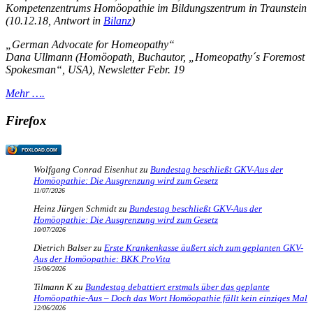
Kompetenzentrums Homöopathie im Bildungszentrum in Traunstein
(10.12.18, Antwort in
Bilanz
)
„German Advocate for Homeopathy“
Dana Ullmann (Homöopath, Buchautor, „Homeopathy´s Foremost
Spokesman“, USA), Newsletter Febr. 19
Mehr ….
Firefox
FOXLOAD.COM
Wolfgang Conrad Eisenhut
zu
Bundestag beschließt GKV-Aus der
Homöopathie: Die Ausgrenzung wird zum Gesetz
11/07/2026
Heinz Jürgen Schmidt
zu
Bundestag beschließt GKV-Aus der
Homöopathie: Die Ausgrenzung wird zum Gesetz
10/07/2026
Dietrich Balser
zu
Erste Krankenkasse äußert sich zum geplanten GKV-
Aus der Homöopathie: BKK ProVita
15/06/2026
Tilmann K
zu
Bundestag debattiert erstmals über das geplante
Homöopathie-Aus – Doch das Wort Homöopathie fällt kein einziges Mal
12/06/2026