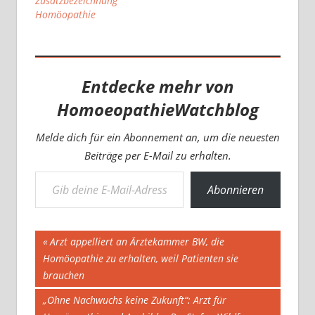
Zusatzbezeichnung
Homöopathie
Entdecke mehr von
HomoeopathieWatchblog
Melde dich für ein Abonnement an, um die neuesten
Beiträge per E-Mail zu erhalten.
Gib deine E-Mail-Adresse ein ...
Abonnieren
Beitragsnavigation
Vorheriger
Arzt appelliert an Ärztekammer BW, die
Beitrag:
Homöopathie zu erhalten, weil Patienten sie
brauchen
Nächster
„Ohne Nachwuchs keine Zukunft“: Arzt für