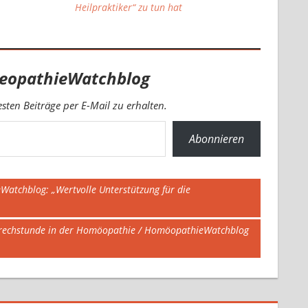
Heilpraktiker“ zu tun hat
eopathieWatchblog
ten Beiträge per E-Mail zu erhalten.
Abonnieren
Watchblog: „Wertvolle Unterstützung für die
sprechstunde in der Homöopathie / HomöopathieWatchblog