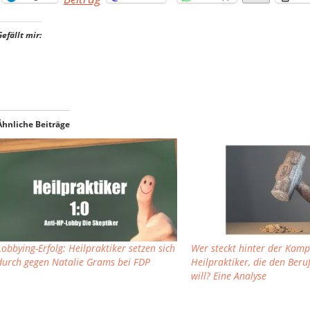
Gefällt mir:
Ähnliche Beiträge
Lobbying-Erfolg: Heilpraktiker setzen sich
Wer steckt hinter der Kam
durch gegen Natalie Grams bei FDP
Heilpraktiker, die den Beru
will? Eine Analyse