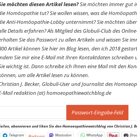
Sie möchten diesen Artikel lesen?
Sie möchten immer gut inf
die Homöopathie tut? Sie wollen wissen, was die Homöopath
die Anti-Homöopathie-Lobby unternimmt? Sie möchten über di
alle Details erfahren? Als Mitglied des Globuli-Club des O
erhalten Sie das Passwort zu allen Artikeln und wissen Sie im
800 Artikel können Sie hier im Blog lesen, den ich 2018 gesta
indem Sie mir eine E-Mail mit Ihren Kontaktdaten schreibe
Sie wichtig ist. Dann schreibe ich Ihnen eine Mail mit den Ko
können, um alle Artikel lesen zu können.
Christian J. Becker, Globuli-User und Journalist des Homoeo
E-Mail redaktion (at) homoeopathiewatchblog.de
Teilen, abonnieren und liken Sie den Homoeopathiewatchblog von Christian J. B
Telegram
Mastodon
WhatsApp
Dru
Beitrag