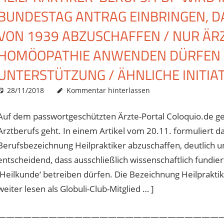
BUNDESTAG ANTRAG EINBRINGEN, D
VON 1939 ABZUSCHAFFEN / NUR ÄR
HOMÖOPATHIE ANWENDEN DÜRFEN /
UNTERSTÜTZUNG / ÄHNLICHE INITIAT
28/11/2018
Christian J. Becker
Allgemein
Kommentar hinterlassen
Auf dem passwortgeschützten Ärzte-Portal Coloquio.de g
Arztberufs geht. In einem Artikel vom 20.11. formuliert da
Berufsbezeichnung Heilpraktiker abzuschaffen, deutlich und 
entscheidend, dass ausschließlich wissenschaftlich fundiert
‚Heilkunde‘ betreiben dürfen. Die Bezeichnung Heilpraktik
weiter lesen als Globuli-Club-Mitglied … ]
———————————————————————————