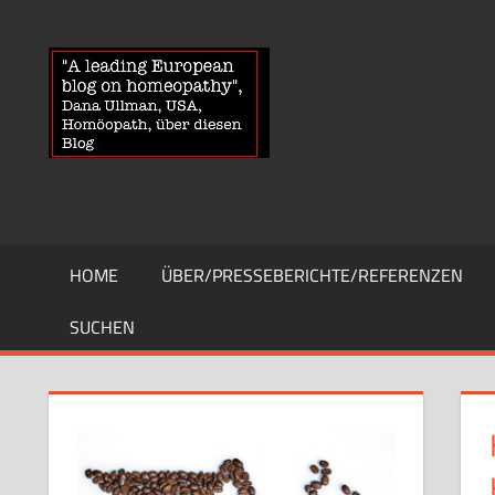
Zum
Inhalt
HOMOEOPA
News
springen
über
Homöopathie
und
ein
Auge
auf
die
HOME
ÜBER/PRESSEBERICHTE/REFERENZEN
Globuli-
Gegner
SUCHEN