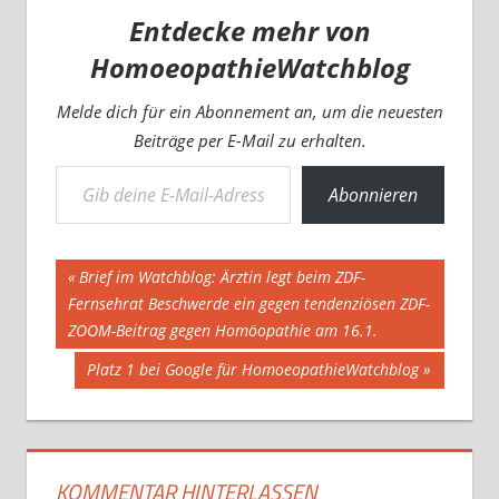
Entdecke mehr von
HomoeopathieWatchblog
Melde dich für ein Abonnement an, um die neuesten
Beiträge per E-Mail zu erhalten.
Gib deine E-Mail-Adresse ein ...
Abonnieren
Beitragsnavigation
Vorheriger
Brief im Watchblog: Ärztin legt beim ZDF-
Beitrag:
Fernsehrat Beschwerde ein gegen tendenziösen ZDF-
ZOOM-Beitrag gegen Homöopathie am 16.1.
Nächster
Platz 1 bei Google für HomoeopathieWatchblog
Beitrag:
KOMMENTAR HINTERLASSEN