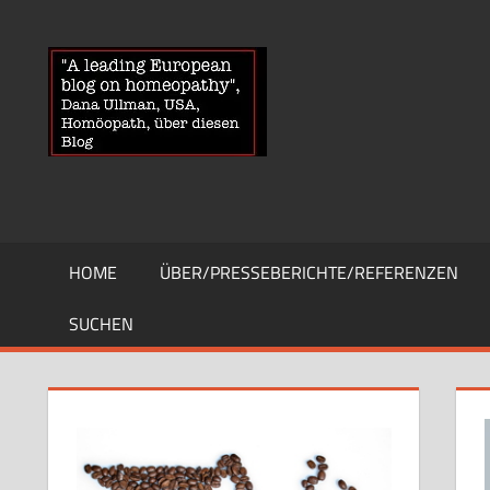
Zum
Inhalt
HOMOEOPA
News
springen
über
Homöopathie
und
ein
Auge
auf
die
HOME
ÜBER/PRESSEBERICHTE/REFERENZEN
Globuli-
Gegner
SUCHEN