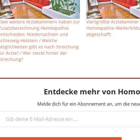
Zwei weitere Ärztekammern haben zur
Viertgrößte Ärztekammer
Zusatzbezeichnung Homöopathie
Homöopathie-Weiterbild
entschieden: Niedersachsen und
abgeschafft
Schleswig-Holstein / Welche
Möglichkeiten gibt es nach Streichung
für Ärzte? / Wer steckt hinter der
Streichung?
Entdecke mehr von Homo
Melde dich für ein Abonnement an, um die neues
deine E-Mail-Adresse ein ...