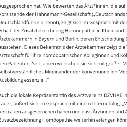
ausgesprochen hat. Wie bewerten das Ärzt*innen, die auf H
Vorsitzende der Hahnemann-Gesellschaft („Deutschlands 
Deutschlandfunk sie nennt), zeigt sich im Gespräch mit 
Erhalt der Zusatzbezeichnung Homöopathie in Rheinland-Pfal
Ärztekammern in Bayern und Berlin, deren Entscheidung
ausstehen. Dieses Bekenntnis der Ärztekammer zeigt die
Ärzteschaft für ihre homöopathischen Kolleginnen und Ko
den Patienten. Seit Jahren wünschen sie sich mit großer
selbstverständliches Miteinander der konventionellen Med
Ausbildung essenziell.“
Auch die lokale Repräsentantin des Arztvereins DZVHAE im
Lauer, äußert sich im Gespräch mit einem Internetblog: „W
Vertrauen ausgesprochen haben und dass Ärztinnen und Ä
Zusatzbezeichnung Homöopathie weiterhin erlangen könn