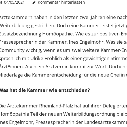
04/05/2021
Christian J. Becker
Uncategorized
Kommentar hinterlassen
Ärztekammern haben in den letzten zwei Jahren eine nac
Weiterbildung gestrichen. Doch eine Kammer leistet jetzt 
Zusatzbezeichnung Homöopathie. Wie es zur positiven Ent
Pressesprecherin der Kammer, Ines Engelmohr. Was sie sag
Community wichtig, wenn es um zwei weitere Kammer-En
sprach ich mit Ulrike Fröhlich als einer gewichtigen Stim
Ärzt*innen. Auch ein Arztverein kommt zur Wort. Und ich 
Niederlage die Kammerentscheidung für die neue Chefin 
Was hat die Kammer wie entschieden?
Die Ärztekammer Rheinland-Pfalz hat auf ihrer Delegiert
Homöopathie Teil der neuen Weiterbildungsordnung bleibt
Ines Engelmohr, Pressesprecherin der Landesärztekammer R