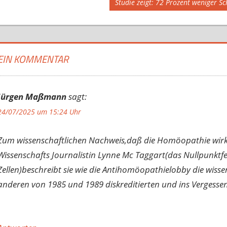
Nächster
Studie zeigt: 72 Prozent weniger 
Beitrag:
EIN KOMMENTAR
Jürgen Maßmann
sagt:
24/07/2025 um 15:24 Uhr
Zum wissenschaftlichen Nachweis,daß die Homöopathie wirkt
Wissenschafts Journalistin Lynne Mc Taggart(das Nullpunktfe
Zellen)beschreibt sie wie die Antihomöopathielobby die wiss
anderen von 1985 und 1989 diskreditierten und ins Vergessen