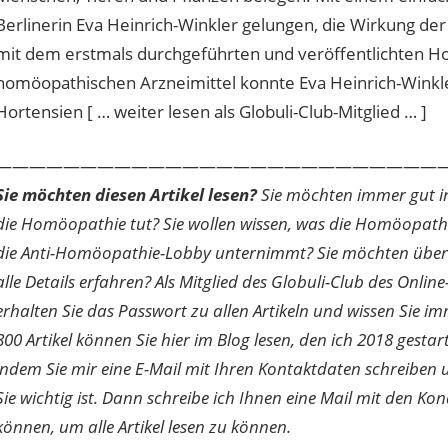
Berlinerin Eva Heinrich-Winkler gelungen, die Wirkung d
mit dem erstmals durchgeführten und veröffentlichten 
homöopathischen Arzneimittel konnte Eva Heinrich-Winkl
Hortensien [ … weiter lesen als Globuli-Club-Mitglied … ]
———————————————————————————
Sie möchten diesen Artikel lesen?
Sie möchten immer gut inf
die Homöopathie tut? Sie wollen wissen, was die Homöopath
die Anti-Homöopathie-Lobby unternimmt? Sie möchten über di
alle Details erfahren? Als Mitglied des Globuli-Club des O
erhalten Sie das Passwort zu allen Artikeln und wissen Sie im
800 Artikel können Sie hier im Blog lesen, den ich 2018 gesta
indem Sie mir eine E-Mail mit Ihren Kontaktdaten schreibe
Sie wichtig ist. Dann schreibe ich Ihnen eine Mail mit den Ko
können, um alle Artikel lesen zu können.