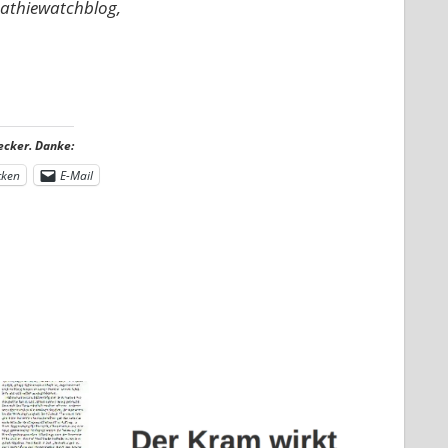
pathiewatchblog,
ecker. Danke:
cken
E-Mail