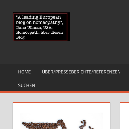
Zum
Inhalt
HOMOEOPA
News
springen
über
Homöopathie
und
ein
Auge
auf
die
HOME
ÜBER/PRESSEBERICHTE/REFERENZEN
Globuli-
Gegner
SUCHEN