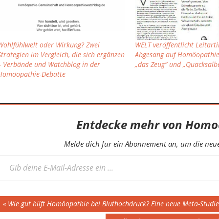
Wohlfühlwelt oder Wirkung? Zwei
WELT veröffentlicht Leitarti
Strategien im Vergleich, die sich ergänzen
Abgesang auf Homöopathie,
– Verbände und Watchblog in der
„das Zeug“ und „Quacksalbe
Homöopathie-Debatte
Entdecke mehr von Homo
Melde dich für ein Abonnement an, um die neues
eine E-Mail-Adresse ein ...
Beitragsnavigation
Vorheriger
Wie gut hilft Homöopathie bei Bluthochdruck? Eine neue Meta-Studie
Beitrag: