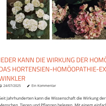
JEDER KANN DIE WIRKUNG DER HOM
DAS HORTENSIEN-HOMÖOPATHIE-EXP
WINKLER
24/07/2025
Christian J. Becker
Allgemein
Ein Kommentar
Seit Jahrhunderten kann die Wissenschaft die Wirkung de
Menschen, Tieren und Pflanzen belegen. Mit einem einfach