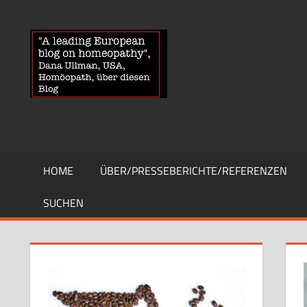
Zum
Inhalt
HOMOEOPA
News
springen
über
Homöopathie
und
ein
Auge
auf
die
HOME
ÜBER/PRESSEBERICHTE/REFERENZEN
Globuli-
Gegner
SUCHEN