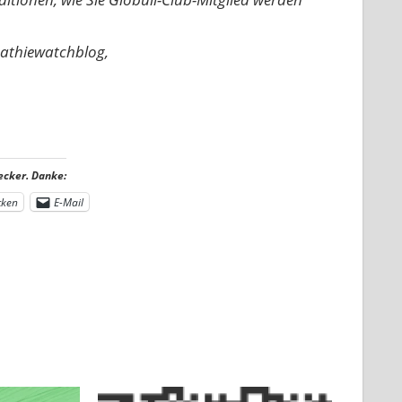
pathiewatchblog,
ecker. Danke:
cken
E-Mail