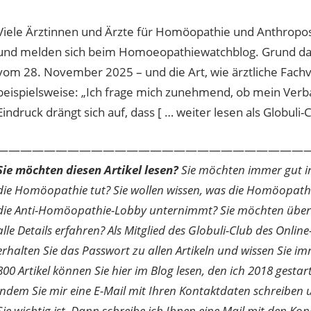
Viele Ärztinnen und Ärzte für Homöopathie und Anthroposo
und melden sich beim Homoeopathiewatchblog. Grund dafü
vom 28. November 2025 – und die Art, wie ärztliche Fachve
beispielsweise: „Ich frage mich zunehmend, ob mein Verb
Eindruck drängt sich auf, dass [ … weiter lesen als Globuli-C
———————————————————————————
Sie möchten diesen Artikel lesen?
Sie möchten immer gut inf
die Homöopathie tut? Sie wollen wissen, was die Homöopath
die Anti-Homöopathie-Lobby unternimmt? Sie möchten über di
alle Details erfahren? Als Mitglied des Globuli-Club des O
erhalten Sie das Passwort zu allen Artikeln und wissen Sie im
800 Artikel können Sie hier im Blog lesen, den ich 2018 gesta
indem Sie mir eine E-Mail mit Ihren Kontaktdaten schreibe
Sie wichtig ist. Dann schreibe ich Ihnen eine Mail mit den Ko