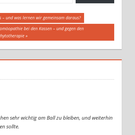
uss – und was lernen wir gemeinsam daraus?
 Homöopathie bei den Kassen – und gegen den
Phytotherapie
then sehr wichtig am Ball zu bleiben, und weiterhin
n sollte.