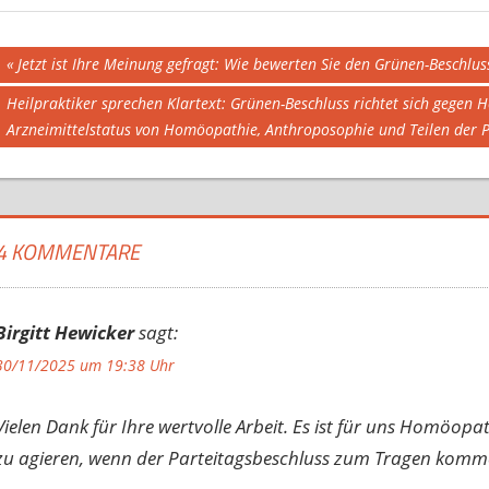
Beitragsnavigation
Vorheriger
Jetzt ist Ihre Meinung gefragt: Wie bewerten Sie den Grünen-Beschl
Beitrag:
Nächster
Heilpraktiker sprechen Klartext: Grünen-Beschluss richtet sich gegen
Beitrag:
Arzneimittelstatus von Homöopathie, Anthroposophie und Teilen der 
4 KOMMENTARE
Birgitt Hewicker
sagt:
30/11/2025 um 19:38 Uhr
Vielen Dank für Ihre wertvolle Arbeit. Es ist für uns Homöopa
zu agieren, wenn der Parteitagsbeschluss zum Tragen komme