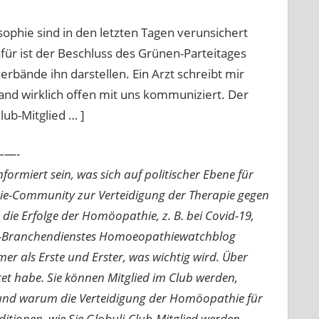
phie sind in den letzten Tagen verunsichert
r ist der Beschluss des Grünen-Parteitages
rbände ihn darstellen. Ein Arzt schreibt mir
and wirklich offen mit uns kommuniziert. Der
lub-Mitglied … ]
—-
ormiert sein, was sich auf politischer Ebene für
ie-Community zur Verteidigung der Therapie gegen
e Erfolge der Homöopathie, z. B. bei Covid-19,
nline-Branchendienstes Homoeopathiewatchblog
mer als Erste und Erster, was wichtig wird. Über
rtet habe. Sie können Mitglied im Club werden,
n und warum die Verteidigung der Homöopathie für
nditionen, wie Sie Globuli-Club-Mitglied werden