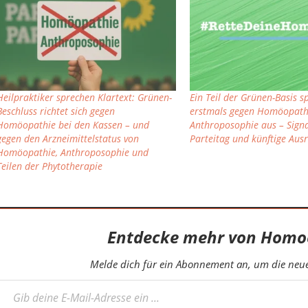
Heilpraktiker sprechen Klartext: Grünen-
Ein Teil der Grünen-Basis sp
Beschluss richtet sich gegen
erstmals gegen Homöopath
Homöopathie bei den Kassen – und
Anthroposophie aus – Signa
gegen den Arzneimittelstatus von
Parteitag und künftige Aus
Homöopathie, Anthroposophie und
Teilen der Phytotherapie
Entdecke mehr von Homo
Melde dich für ein Abonnement an, um die neues
eine E-Mail-Adresse ein ...