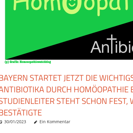
BAYERN STARTET JETZT DIE WICHTIG
ANTIBIOTIKA DURCH HOMÖOPATHIE 
STUDIENLEITER STEHT SCHON FEST,
BESTÄTIGTE
30/01/2023
Christian J. Becker
Allgemein
Ein Kommentar