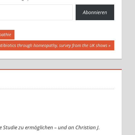
Abonnieren
pathie
ntibiotics through homeopathy, survey from the UK shows
se Studie zu ermöglichen – und an Christian J.