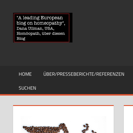
Zum
Inhalt
HOMOEOPA
News
springen
über
Homöopathie
und
ein
Auge
auf
die
HOME
ÜBER/PRESSEBERICHTE/REFERENZEN
Globuli-
Gegner
SUCHEN