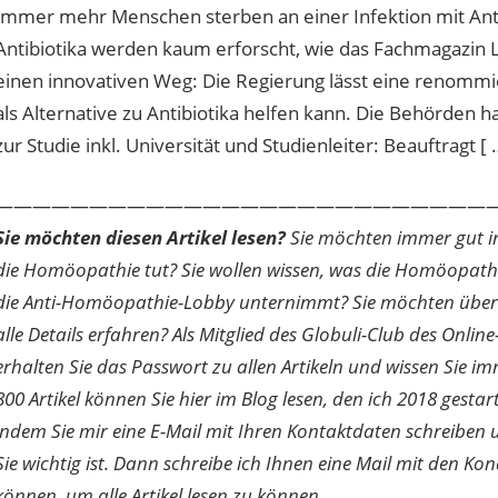
Immer mehr Menschen sterben an einer Infektion mit Anti
Antibiotika werden kaum erforscht, wie das Fachmagazin L
einen innovativen Weg: Die Regierung lässt eine renommi
als Alternative zu Antibiotika helfen kann. Die Behörden h
zur Studie inkl. Universität und Studienleiter: Beauftragt [ 
———————————————————————————
Sie möchten diesen Artikel lesen?
Sie möchten immer gut inf
die Homöopathie tut? Sie wollen wissen, was die Homöopath
die Anti-Homöopathie-Lobby unternimmt? Sie möchten über di
alle Details erfahren? Als Mitglied des Globuli-Club des O
erhalten Sie das Passwort zu allen Artikeln und wissen Sie im
800 Artikel können Sie hier im Blog lesen, den ich 2018 gesta
indem Sie mir eine E-Mail mit Ihren Kontaktdaten schreibe
Sie wichtig ist. Dann schreibe ich Ihnen eine Mail mit den Ko
können, um alle Artikel lesen zu können.