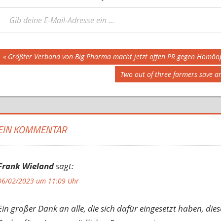
eine E-Mail-Adresse ein ...
Beitragsnavigation
Vorheriger
Größter Verband von Big Pharma macht jetzt offen PR gegen Homöo
Beitrag:
Nächster
Two out of three farmers save a
Beitrag:
EIN KOMMENTAR
Frank Wieland
sagt:
06/02/2023 um 11:09 Uhr
Ein großer Dank an alle, die sich dafür eingesetzt haben, die