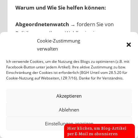
Warum und Wie Sie helfen können:
Abgeordnetenwatch
→ fordern Sie von
Politikern aus Ihrem Wahlkreis eine
Cookie-Zustimmung
öffentliche Antwort
verwalten
Protestbrief
→
sagen Sie Politikern direkt
Ihre Meinung
Ich verwende Cookies, um die Nutzung des Blogs zu optimieren (z.B. mit
Facebook-Button unter jedem Artikel). Ihre aktive Zustimmung zu bzw.
Offener Brief
→
gemeinsamer, öffentlicher
Einschränkung der Cookies ist erforderlich (BGH Urteil vom 28.5.20 für
Widerspruch an die Entscheiderin
Cookie-Nutzung auf Webseiten, I ZR 7/16). Danke für Ihr Verständnis.
Akzeptieren
Ablehnen
Am häufigsten gelesen:
Einstellungen anzeigen
Hier klicken, um Blog-Artikel
per E-Mail zu abonnieren