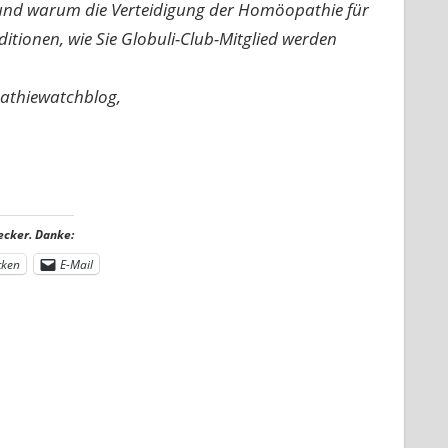
n und warum die Verteidigung der Homöopathie für
nditionen, wie Sie Globuli-Club-Mitglied werden
pathiewatchblog,
ecker. Danke:
cken
E-Mail