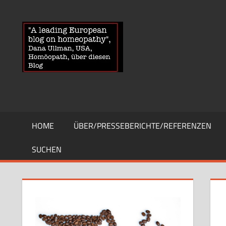
Zum
Inhalt
HOMOEOPA
News
springen
über
Homöopathie
und
ein
Auge
auf
die
HOME
ÜBER/PRESSEBERICHTE/REFERENZEN
Globuli-
Gegner
SUCHEN