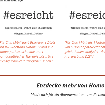
Ähnliche Beiträge
(Für Club-Mitglieder) Begeisterte Zitate
(Für Club-Mitglieder) Natal
von INH-Vorstand Natalie Grams zur
von 5 Homöopathie-Patien
Homöopathie: „Ich habe unter
gelebt haben, analysiert de
homöopathischer Therapie bösartige
Ärzteverband DZVhÄ
Krebsgeschwüre zurückgehen sehen.“
Entdecke mehr von Homo
Melde dich für ein Abonnement an, um die neues
eine E-Mail-Adresse ein ...