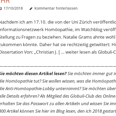
IHR
17/10/2018
Christian J. Becker
Allgemein
Kommentar hinterlassen
Nachdem ich am 17.10. die von der Uni Zürich veröffentli
Informationsnetzwerk Homöopathie, im Watchblog veröffentl
Stellung zu Fragen zu beziehen. Natalie Grams ahnte wohl
zukommen könnte. Daher hat sie rechtzeitig getwittert: Hi
Dissertation Von: „Christian J. [ … weiter lesen als Globuli-
———————————————————————————
Sie möchten diesen Artikel lesen?
Sie möchten immer gut inf
die Homöopathie tut? Sie wollen wissen, was die Homöopath
die Anti-Homöopathie-Lobby unternimmt? Sie möchten über di
alle Details erfahren? Als Mitglied des Globuli-Club des O
erhalten Sie das Passwort zu allen Artikeln und wissen Sie im
800 Artikel können Sie hier im Blog lesen, den ich 2018 gesta