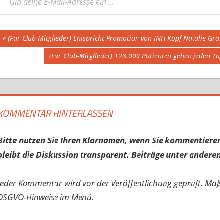
Beitragsnavigation
Vorheriger
(Für Club-Mitglieder) Entspricht Promotion von INH-Kopf Natalie Gr
Beitrag:
Nächster
(Für Club-Mitglieder) 128.000 Patienten gehen jeden Ta
Beitrag:
KOMMENTAR HINTERLASSEN
Bitte nutzen Sie Ihren Klarnamen, wenn Sie kommentieren
bleibt die Diskussion transparent. Beiträge unter anderen
Jeder Kommentar wird vor der Veröffentlichung geprüft. Ma
DSGVO-Hinweise im Menü.