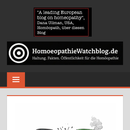
Zum
HOMOE
Inhalt
springen
News
über
Homöopathie
und
ein
Auge
auf
die
Globuli-
Gegner