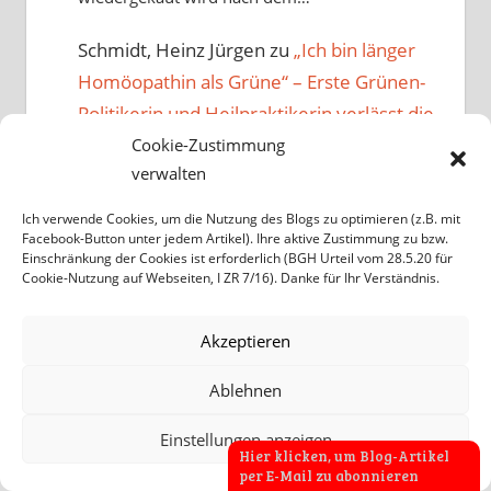
Schmidt, Heinz Jürgen
zu
„Ich bin länger
Homöopathin als Grüne“ – Erste Grünen-
Politikerin und Heilpraktikerin verlässt die
Partei, nachdem Parteispitze den Anti-
Cookie-Zustimmung
verwalten
Homöopathie-Kurs bestätigt hat
30/05/2026
Ich verwende Cookies, um die Nutzung des Blogs zu optimieren (z.B. mit
Wenn ich nicht schon 2018 nach 34 Jahren bei
Facebook-Button unter jedem Artikel). Ihre aktive Zustimmung zu bzw.
Einschränkung der Cookies ist erforderlich (BGH Urteil vom 28.5.20 für
Den Grünen ausgetreten wäre, als Anton
Cookie-Nutzung auf Webseiten, I ZR 7/16). Danke für Ihr Verständnis.
Hofreiter den Umweltschutz gegen die…
Akzeptieren
Heinz Jürgen Schmidt
zu
Erste
Meinungsumfrage untersucht: Hätte die
Ablehnen
Regierung eine Mehrheit für das GKV-Aus
Einstellungen anzeigen
der Homöopathie bei Bürgern? Spoiler:
Hier klicken, um Blog-Artikel
Nein
per E-Mail zu abonnieren