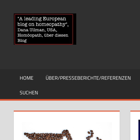
Zum
Inhalt
HOMOEOPA
News
springen
über
Homöopathie
und
ein
Auge
auf
die
HOME
ÜBER/PRESSEBERICHTE/REFERENZEN
Globuli-
Gegner
SUCHEN