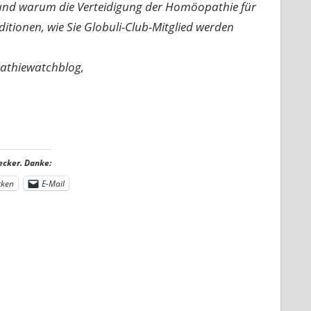
n und warum die Verteidigung der Homöopathie für
nditionen, wie Sie Globuli-Club-Mitglied werden
pathiewatchblog,
ecker. Danke:
cken
E-Mail