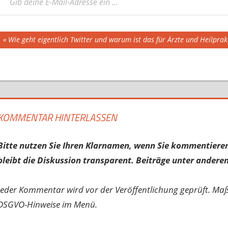
Beitragsnavigation
Vorheriger
Wie geht eigentlich Twitter und warum ist das für Ärzte und Heilpra
Beitrag:
KOMMENTAR HINTERLASSEN
Bitte nutzen Sie Ihren Klarnamen, wenn Sie kommentieren
bleibt die Diskussion transparent. Beiträge unter anderen
Jeder Kommentar wird vor der Veröffentlichung geprüft. Ma
DSGVO-Hinweise im Menü.