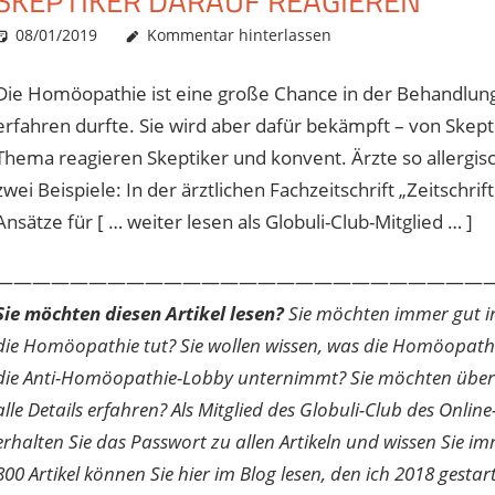
SKEPTIKER DARAUF REAGIEREN
08/01/2019
Christian J. Becker
Allgemein
Kommentar hinterlassen
Die Homöopathie ist eine große Chance in der Behandlung
erfahren durfte. Sie wird aber dafür bekämpft – von Skep
Thema reagieren Skeptiker und konvent. Ärzte so allergi
zwei Beispiele: In der ärztlichen Fachzeitschrift „Zeitschr
Ansätze für [ … weiter lesen als Globuli-Club-Mitglied … ]
———————————————————————————
Sie möchten diesen Artikel lesen?
Sie möchten immer gut inf
die Homöopathie tut? Sie wollen wissen, was die Homöopath
die Anti-Homöopathie-Lobby unternimmt? Sie möchten über di
alle Details erfahren? Als Mitglied des Globuli-Club des O
erhalten Sie das Passwort zu allen Artikeln und wissen Sie im
800 Artikel können Sie hier im Blog lesen, den ich 2018 gesta