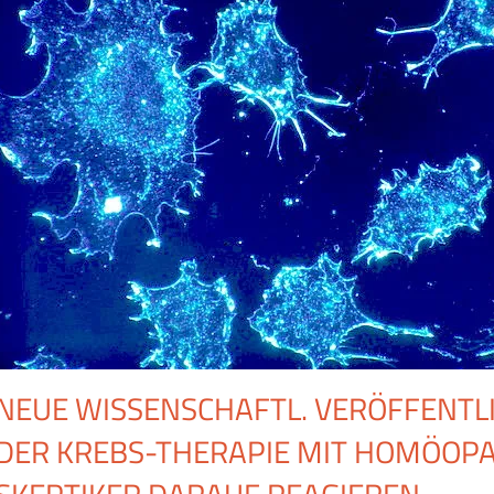
NEUE WISSENSCHAFTL. VERÖFFENTL
DER KREBS-THERAPIE MIT HOMÖOPAT