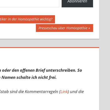
Abonnieren
ktiker in der Homöopathie wichtig?
Nächster
Presseschau über Homöopathie
Beitrag:
 oder den offenen Brief unterschreiben. So
 Namen schalte ich nicht frei.
ßstab sind die Kommentarregeln (
Link
) und die