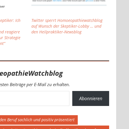
eptiker: Ich
Twitter sperrt Homoeopathiewatchblog
auf Wunsch der Skeptiker-Lobby … und
d reagiere
den Heilpraktiker-Newsblog
r Strategie
nt“
eopathieWatchblog
ten Beiträge per E-Mail zu erhalten.
Abonnieren
den Beruf sachlich und positiv präsentiert