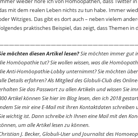
Immer wieder höre ich von Homöopathen, dass Twitter in d
das mit dem realen Leben nichts zu tun habe. Immer wiede
oder Witziges. Das gibt es dort auch – neben vielem ander
folgendes praktisches Beispiel, das zeigt, dass Themen in de
———————————————————————————
Sie möchten diesen Artikel lesen?
Sie möchten immer gut inf
die Homöopathie tut? Sie wollen wissen, was die Homöopath
die Anti-Homöopathie-Lobby unternimmt? Sie möchten über di
alle Details erfahren? Als Mitglied des Globuli-Club des O
erhalten Sie das Passwort zu allen Artikeln und wissen Sie im
800 Artikel können Sie hier im Blog lesen, den ich 2018 gesta
indem Sie mir eine E-Mail mit Ihren Kontaktdaten schreibe
Sie wichtig ist. Dann schreibe ich Ihnen eine Mail mit den Ko
können, um alle Artikel lesen zu können.
Christian J. Becker, Globuli-User und Journalist des Homoeo