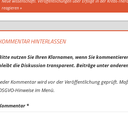
Nächster
Neue wissenschaftl. Veröffentlichungen über Erfolge in der Krebs-The
Beitrag:
reagieren
KOMMENTAR HINTERLASSEN
Bitte nutzen Sie Ihren Klarnamen, wenn Sie kommentieren
bleibt die Diskussion transparent. Beiträge unter anderen
Jeder Kommentar wird vor der Veröffentlichung geprüft. Ma
DSGVO-Hinweise im Menü.
Kommentar
*