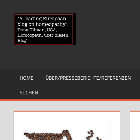
Zum
Inhalt
HOMOEOPA
News
springen
über
Homöopathie
und
ein
Auge
auf
die
HOME
ÜBER/PRESSEBERICHTE/REFERENZEN
Globuli-
Gegner
SUCHEN