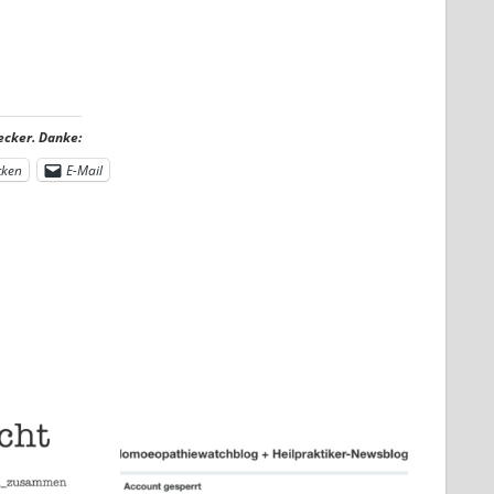
ecker. Danke:
cken
E-Mail