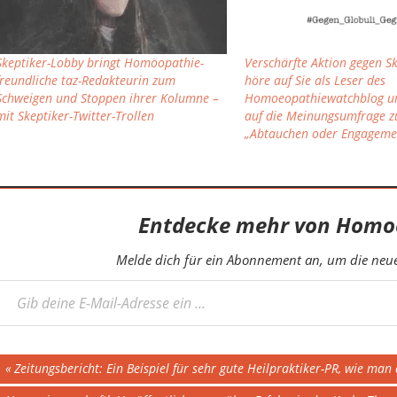
Skeptiker-Lobby bringt Homöopathie-
Verschärfte Aktion gegen Sk
freundliche taz-Redakteurin zum
höre auf Sie als Leser des
Schweigen und Stoppen ihrer Kolumne –
Homoeopathiewatchblog un
mit Skeptiker-Twitter-Trollen
auf die Meinungsumfrage zu
„Abtauchen oder Engageme
Entdecke mehr von Homo
Melde dich für ein Abonnement an, um die neues
eine E-Mail-Adresse ein ...
Beitragsnavigation
Vorheriger
Zeitungsbericht: Ein Beispiel für sehr gute Heilpraktiker-PR, wie man 
Beitrag: