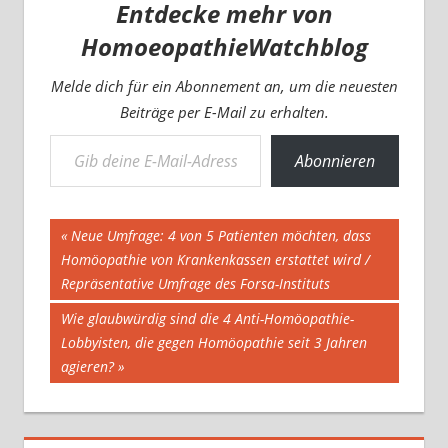
Entdecke mehr von
HomoeopathieWatchblog
Melde dich für ein Abonnement an, um die neuesten
Beiträge per E-Mail zu erhalten.
Gib deine E-Mail-Adresse ein ...
Abonnieren
Beitragsnavigation
Vorheriger
Neue Umfrage: 4 von 5 Patienten möchten, dass
Beitrag:
Homöopathie von Krankenkassen erstattet wird /
Repräsentative Umfrage des Forsa-Instituts
Nächster
Wie glaubwürdig sind die 4 Anti-Homöopathie-
Beitrag:
Lobbyisten, die gegen Homöopathie seit 3 Jahren
agieren?