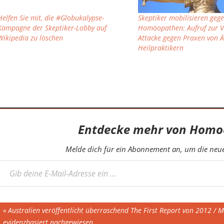
Helfen Sie mit, die #Globukalypse-
Skeptiker mobilisieren geg
Kampagne der Skeptiker-Lobby auf
Homöopathen: Aufruf zur V
Wikipedia zu löschen
Attacke gegen Praxen von 
Heilpraktikern
Entdecke mehr von Homo
Melde dich für ein Abonnement an, um die neues
eine E-Mail-Adresse ein ...
Beitragsnavigation
Vorheriger
Australien veröffentlicht überraschend The First Report von 2012 / 
Beitrag:
evidenzbasiert nachgewiesen