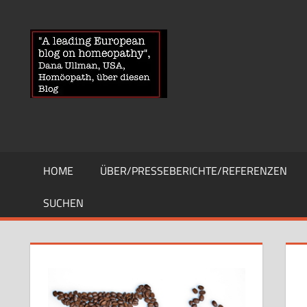
Zum
Inhalt
HOMOEOPA
News
springen
über
Homöopathie
und
ein
Auge
auf
die
HOME
ÜBER/PRESSEBERICHTE/REFERENZEN
Globuli-
Gegner
SUCHEN