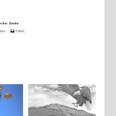
ecker. Danke:
cken
E-Mail