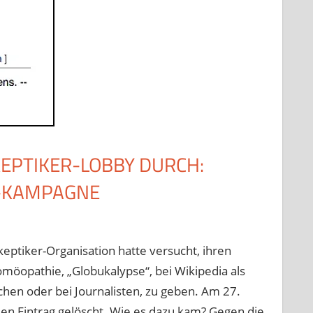
EPTIKER-LOBBY DURCH:
“-KAMPAGNE
eptiker-Organisation hatte versucht, ihren
möopathie, „Globukalypse“, bei Wikipedia als
chen oder bei Journalisten, zu geben. Am 27.
 den Eintrag gelöscht. Wie es dazu kam? Gegen die