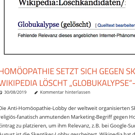
HOMÖOPATHIE SETZT SICH GEGEN SK
WIKIPEDIA LÖSCHT „GLOBUKALYPSE
30/08/2019
Christian J. Becker
Allgemein
Kommentar hinterlassen
Die Anti-Homöopathie-Lobby der weltweit organisierten Sk
religiös-fanatisch anmutenden Marketing-Begriff gegen Ho
Eintrag zu platzieren, um ihm Relevanz, z.B. bei Google-Su
August ist die Skeptiker-Lobby gescheitert, Wikipedia hat