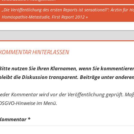
Nächster
„Die Veröffentlichung des ersten Reports ist sensationell“: Ärztin fü
Beitrag:
Homöopathie-Metastudie, First Report 2012
KOMMENTAR HINTERLASSEN
Bitte nutzen Sie Ihren Klarnamen, wenn Sie kommentieren
bleibt die Diskussion transparent. Beiträge unter anderen
Jeder Kommentar wird vor der Veröffentlichung geprüft. Ma
DSGVO-Hinweise im Menü.
Kommentar
*