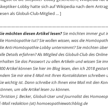
Skeptiker-Lobby hatte sich auf Wikipedia nach dem Antrag 
lesen als Globuli-Club-Mitglied … ]
———————————————————————————
Sie möchten diesen Artikel lesen?
Sie möchten immer gut inf
die Homöopathie tut? Sie wollen wissen, was die Homöopath
die Anti-Homöopathie-Lobby unternimmt? Sie möchten über di
alle Details erfahren? Als Mitglied des Globuli-Club des O
erhalten Sie das Passwort zu allen Artikeln und wissen Sie im
800 Artikel können Sie hier im Blog lesen, den ich 2018 gesta
indem Sie mir eine E-Mail mit Ihren Kontaktdaten schreibe
Sie wichtig ist. Dann schreibe ich Ihnen eine Mail mit den Ko
können, um alle Artikel lesen zu können.
Christian J. Becker, Globuli-User und Journalist des Homoeo
E-Mail redaktion (at) homoeopathiewatchblog.de