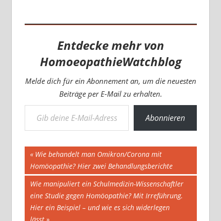
Entdecke mehr von
HomoeopathieWatchblog
Melde dich für ein Abonnement an, um die neuesten
Beiträge per E-Mail zu erhalten.
Gib deine E-Mail-Adresse ein ...
Abonnieren
Beitragsnavigation
Vorheriger
Wie behandelt man Omikron/Corona mit
Beitrag:
Homöopathie? Hier zwei Behandlungsberichte
Nächster
Wie manipuliert ein Schulmedizin-Wissenschaftler
Beitrag:
eine Studie gegen Homöopathie? Mit Irreführung.
Hier ein Beispiel – und wie es sich widerlegen
lässt