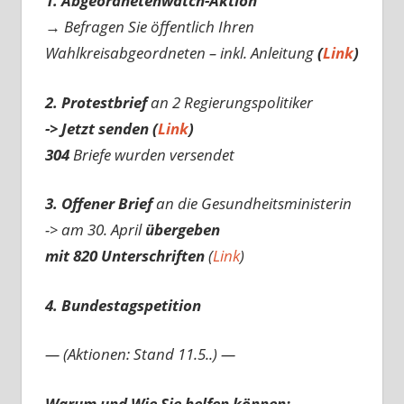
1. Abgeordnetenwatch-Aktion
→ Befragen Sie öffentlich Ihren
Wahlkreisabgeordneten – inkl. Anleitung
(
Link
)
2. Protestbrief
an 2 Regierungspolitiker
-> Jetzt senden (
Link
)
304
Briefe wurden versendet
3. Offener Brief
an die Gesundheitsministerin
-> am 30. April
übergeben
mit 820 Unterschriften
(
Link
)
4. Bundestagspetition
— (Aktionen: Stand 11.5..) —
Warum und Wie Sie helfen können: