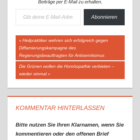
Beiträge per E-Mail zu erhalten.
Gib deine E-Mail-Adresse ein ...
Abonnieren
Beitragsnavigation
Vorheriger
Heilpraktiker wehren sich erfolgreich gegen
Beitrag:
Diffamierungskampagne des
Regierungsbeauftragten für Antisemitismus
Nächster
Die Grünen wollen die Homöopathie verbieten –
Beitrag:
wieder einmal
KOMMENTAR HINTERLASSEN
Bitte nutzen Sie Ihren Klarnamen, wenn Sie
kommentieren oder den offenen Brief