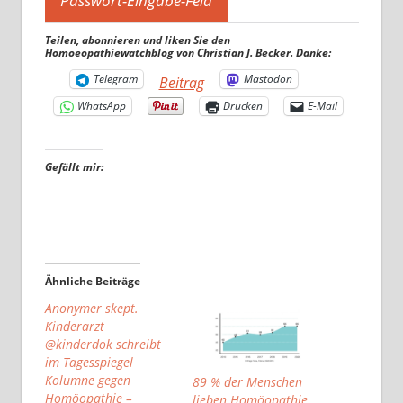
Teilen, abonnieren und liken Sie den
Homoeopathiewatchblog von Christian J. Becker. Danke:
Telegram
Mastodon
Beitrag
WhatsApp
Drucken
E-Mail
Gefällt mir:
Ähnliche Beiträge
Anonymer skept.
Kinderarzt
@kinderdok schreibt
im Tagesspiegel
Kolumne gegen
89 % der Menschen
Homöopathie –
lieben Homöopathie,