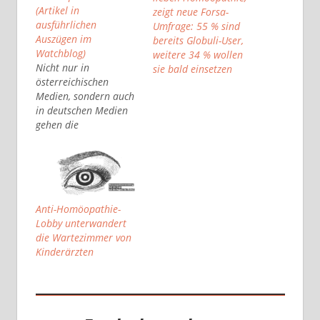
(Artikel in
zeigt neue Forsa-
ausführlichen
Umfrage: 55 % sind
Auszügen im
bereits Globuli-User,
Watchblog)
weitere 34 % wollen
Nicht nur in
sie bald einsetzen
österreichischen
Medien, sondern auch
in deutschen Medien
gehen die
tendenziösen Artikel
gegen Homöopathie
weiter. In der
Tageszeitung Der
Tagesspiegel darf sich
Anti-Homöopathie-
sogar ein Kinderarzt
Lobby unterwandert
(der anonym unter
die Wartezimmer von
@kinderdok twittert) ,
Kinderärzten
der den Skeptikern
nahesteht, in einer
Kolumne gegen Globuli
äußern. Hier der Text
aus einer