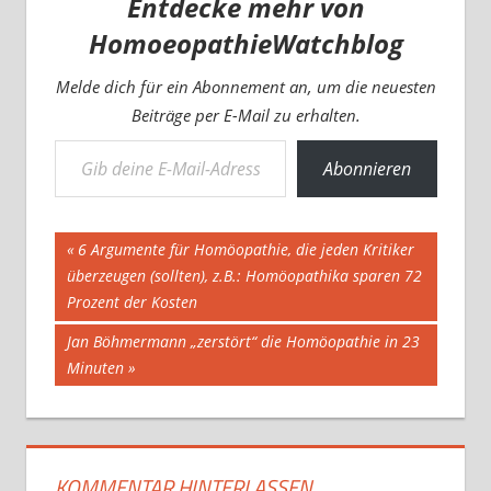
Entdecke mehr von
Pressedatenbank für…
HomoeopathieWatchblog
Melde dich für ein Abonnement an, um die neuesten
Beiträge per E-Mail zu erhalten.
Gib deine E-Mail-Adresse ein ...
Abonnieren
Beitragsnavigation
Vorheriger
6 Argumente für Homöopathie, die jeden Kritiker
Beitrag:
überzeugen (sollten), z.B.: Homöopathika sparen 72
Prozent der Kosten
Nächster
Jan Böhmermann „zerstört“ die Homöopathie in 23
Beitrag:
Minuten
KOMMENTAR HINTERLASSEN