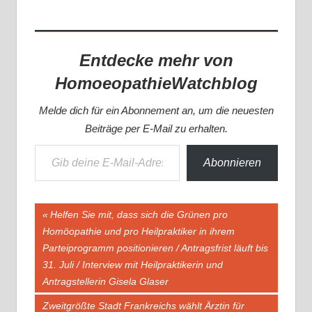
Entdecke mehr von
HomoeopathieWatchblog
Melde dich für ein Abonnement an, um die neuesten
Beiträge per E-Mail zu erhalten.
Gib deine E-Mail-Adresse ein ...
Abonnieren
Beitragsnavigation
Vorheriger
Helfen Sie mit, dass sich die Grünen pro
Beitrag:
Homöopathie und pro Heilpraktiker in ihrem
Parteiprogramm positionieren / Antragsfrist läuft bis
31. Juli / Interview mit Heilpraktikerin und
Antragstellerin Gisela Glaser
Nächster
Zweitgrößte Stadt Frankreichs wählt Ärztin für