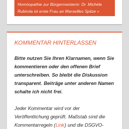
Beitrag:
Homöopathie zur Bürgermeisterin: Dr. Michèle
Rubirola ist erste Frau an Marseilles Spitze
KOMMENTAR HINTERLASSEN
Bitte nutzen Sie Ihren Klarnamen, wenn Sie
kommentieren oder den offenen Brief
unterschreiben. So bleibt die Diskussion
transparent. Beiträge unter anderen Namen
schalte ich nicht frei.
Jeder Kommentar wird vor der
Veröffentlichung geprüft. Maßstab sind die
Kommentarregeln (
Link
) und die DSGVO-