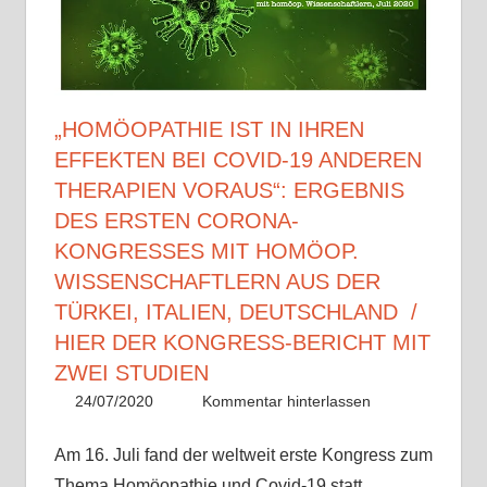
„HOMÖOPATHIE IST IN IHREN
EFFEKTEN BEI COVID-19 ANDEREN
THERAPIEN VORAUS“: ERGEBNIS
DES ERSTEN CORONA-
KONGRESSES MIT HOMÖOP.
WISSENSCHAFTLERN AUS DER
TÜRKEI, ITALIEN, DEUTSCHLAND /
HIER DER KONGRESS-BERICHT MIT
ZWEI STUDIEN
24/07/2020
Christian J. Becker
Allgemein
Kommentar hinterlassen
Am 16. Juli fand der weltweit erste Kongress zum
Thema Homöopathie und Covid-19 statt,