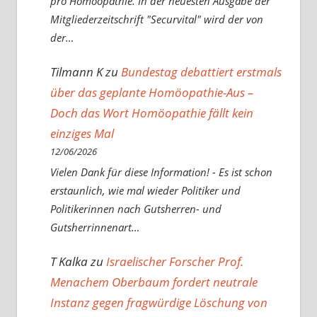
pro Homöopathie. In der neuesten Ausgabe der
Mitgliederzeitschrift "Securvital" wird der von
der…
Tilmann K
zu
Bundestag debattiert erstmals
über das geplante Homöopathie-Aus –
Doch das Wort Homöopathie fällt kein
einziges Mal
12/06/2026
Vielen Dank für diese Information! - Es ist schon
erstaunlich, wie mal wieder Politiker und
Politikerinnen nach Gutsherren- und
Gutsherrinnenart…
T Kalka
zu
Israelischer Forscher Prof.
Menachem Oberbaum fordert neutrale
Instanz gegen fragwürdige Löschung von