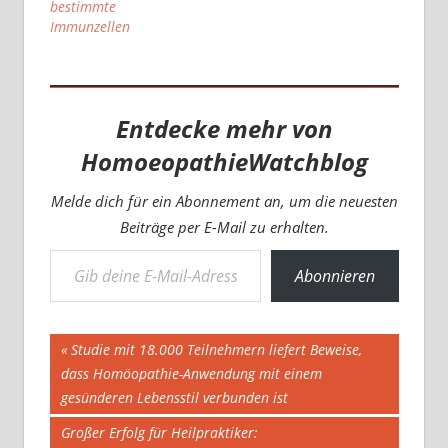
bestimmte
Immunzellen
Entdecke mehr von
HomoeopathieWatchblog
Melde dich für ein Abonnement an, um die neuesten
Beiträge per E-Mail zu erhalten.
Gib deine E-Mail-Adresse ein ...
Abonnieren
Beitragsnavigation
Vorheriger
Studie mit 18.000 Teilnehmern liefert Beweise,
Beitrag:
dass Homöopathie-Anwendung mit einem
gesünderen Lebensstil verbunden ist
Nächster
Großer Erfolg für Heilpraktiker: