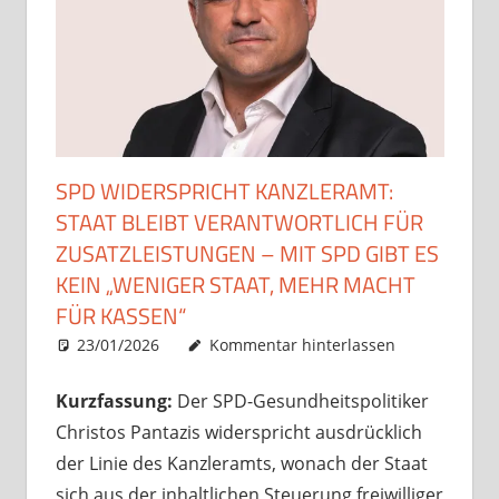
SPD WIDERSPRICHT KANZLERAMT:
STAAT BLEIBT VERANTWORTLICH FÜR
ZUSATZLEISTUNGEN – MIT SPD GIBT ES
KEIN „WENIGER STAAT, MEHR MACHT
FÜR KASSEN“
23/01/2026
Christian J. Becker
Uncategorized
Kommentar hinterlassen
Kurzfassung:
Der SPD-Gesundheitspolitiker
Christos Pantazis widerspricht ausdrücklich
der Linie des Kanzleramts, wonach der Staat
sich aus der inhaltlichen Steuerung freiwilliger