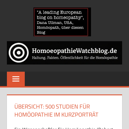
Zum
HOMOE
Inhalt
springen
News
über
Homöopathie
und
ein
Auge
auf
die
Globuli-
ÜBERSICHT: 500 STUDIEN FÜR
Gegner
HOMÖOPATHIE IM KURZPORTRÄT