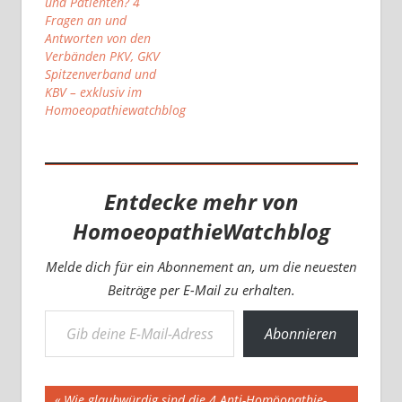
und Patienten? 4
Fragen an und
Antworten von den
Verbänden PKV, GKV
Spitzenverband und
KBV – exklusiv im
Homoeopathiewatchblog
Entdecke mehr von
HomoeopathieWatchblog
Melde dich für ein Abonnement an, um die neuesten
Beiträge per E-Mail zu erhalten.
Gib deine E-Mail-Adresse ein ...
Abonnieren
Beitragsnavigation
Vorheriger
Wie glaubwürdig sind die 4 Anti-Homöopathie-