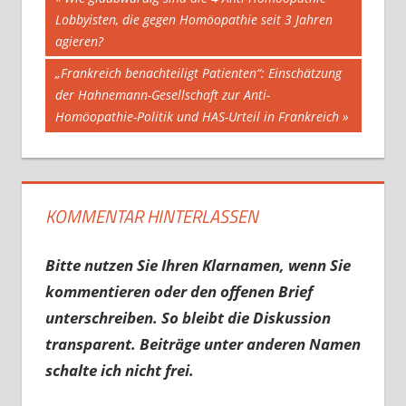
Beitrag:
Lobbyisten, die gegen Homöopathie seit 3 Jahren
agieren?
Nächster
„Frankreich benachteiligt Patienten“: Einschätzung
Beitrag:
der Hahnemann-Gesellschaft zur Anti-
Homöopathie-Politik und HAS-Urteil in Frankreich
KOMMENTAR HINTERLASSEN
Bitte nutzen Sie Ihren Klarnamen, wenn Sie
kommentieren oder den offenen Brief
unterschreiben. So bleibt die Diskussion
transparent. Beiträge unter anderen Namen
schalte ich nicht frei.