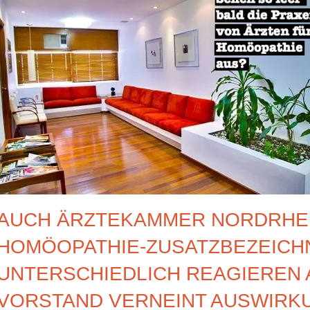
AUCH ÄRZTEKAMMER NORDRHEI
HOMÖOPATHIE-ZUSATZBEZEICHN
UNTERSCHIEDLICH REAGIEREN
VORSTAND VERNEINT AUSWIRKU