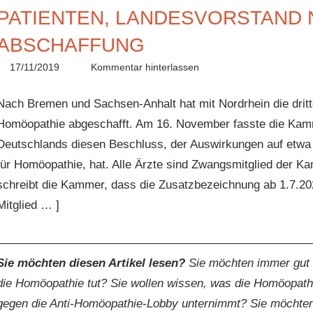
PATIENTEN, LANDESVORSTAND 
ABSCHAFFUNG
17/11/2019
Christian J. Becker
Allgemein
Kommentar hinterlassen
Nach Bremen und Sachsen-Anhalt hat mit Nordrhein die dri
Homöopathie abgeschafft. Am 16. November fasste die Ka
Deutschlands diesen Beschluss, der Auswirkungen auf etwa 6
für Homöopathie, hat. Alle Ärzte sind Zwangsmitglied der K
schreibt die Kammer, dass die Zusatzbezeichnung ab 1.7.202
Mitglied … ]
———————————————————————————
Sie möchten diesen Artikel lesen?
Sie möchten immer gut i
die Homöopathie tut? Sie wollen wissen, was die Homöopath
gegen die Anti-Homöopathie-Lobby unternimmt? Sie möchten 