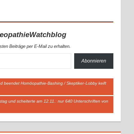
eopathieWatchblog
ten Beiträge per E-Mail zu erhalten.
Abonnieren
d beendet Homöopathie-Bashing / Skeptiker-Lobby keift
tag und scheiterte am 12.11.: nur 640 Unterschriften von