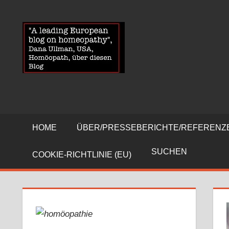
Zum
Inhalt
News
HOMOEOP
springen
über
Homöopathie
und
ein
Auge
auf
die
HOME
ÜBER/PRESSEBERICHTE/REFERENZ
Globuli-
Gegner
SUCHEN
COOKIE-RICHTLINIE (EU)