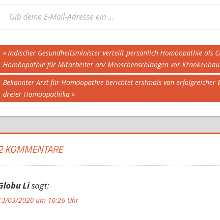
eine E-Mail-Adresse ein ...
Beitragsnavigation
Vorheriger
Indischer Gesundheitsminister verteilt persönlich Homöopathie als C
Beitrag:
Homöopathie für Mitarbeiter an/ Menschenschlangen vor Krankenhau
Nächster
Bekannter Arzt für Homöopathie berichtet erstmals von erfolgreicher
Beitrag:
dreier Homöopathika
2 KOMMENTARE
Globu Li
sagt:
13/03/2020 um 10:26 Uhr