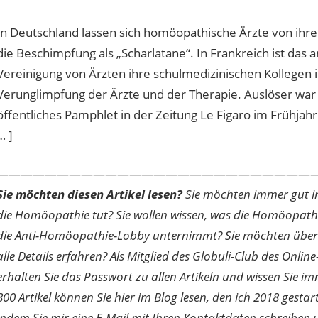
In Deutschland lassen sich homöopathische Ärzte von ihren
die Beschimpfung als „Scharlatane“. In Frankreich ist das
Vereinigung von Ärzten ihre schulmedizinischen Kollegen
Verunglimpfung der Ärzte und der Therapie. Auslöser war 
öffentliches Pamphlet in der Zeitung Le Figaro im Frühjahr 
… ]
———————————————————————————
Sie möchten diesen Artikel lesen?
Sie möchten immer gut inf
die Homöopathie tut? Sie wollen wissen, was die Homöopath
die Anti-Homöopathie-Lobby unternimmt? Sie möchten über di
alle Details erfahren? Als Mitglied des Globuli-Club des O
erhalten Sie das Passwort zu allen Artikeln und wissen Sie im
800 Artikel können Sie hier im Blog lesen, den ich 2018 gesta
indem Sie mir eine E-Mail mit Ihren Kontaktdaten schreibe