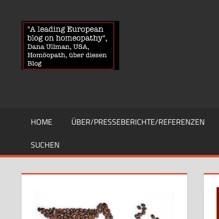
Zum
Inhalt
HOMOEOPA
News
springen
über
Homöopathie
und
ein
Auge
auf
die
HOME
ÜBER/PRESSEBERICHTE/REFERENZEN
Globuli-
Gegner
SUCHEN