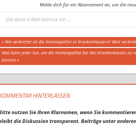
Melde dich für ein Abonnement an, um die neues
eine E-Mail-Adresse ein ...
Beitragsnavigation
Vorheriger
Wie verbreitet ist die Homöopathie in Krankenhäusern? Weit verbreite
Beitrag:
Nächster
Was kann jeder tun, um die Homöopathie bei den Krankenkassen zu rett
Beitrag:
können
KOMMENTAR HINTERLASSEN
Bitte nutzen Sie Ihren Klarnamen, wenn Sie kommentieren
bleibt die Diskussion transparent. Beiträge unter anderen