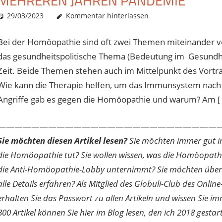
MEHREREN JAHREN PANDEMIE
29/03/2023
Christian J. Becker
Allgemein
Kommentar hinterlassen
Bei der Homöopathie sind oft zwei Themen miteinander ver
das gesundheitspolitische Thema (Bedeutung im Gesundhei
Zeit. Beide Themen stehen auch im Mittelpunkt des Vortr
Wie kann die Therapie helfen, um das Immunsystem nac
Angriffe gab es gegen die Homöopathie und warum? Am [ … 
———————————————————————————
Sie möchten diesen Artikel lesen?
Sie möchten immer gut inf
die Homöopathie tut? Sie wollen wissen, was die Homöopath
die Anti-Homöopathie-Lobby unternimmt? Sie möchten über di
alle Details erfahren? Als Mitglied des Globuli-Club des O
erhalten Sie das Passwort zu allen Artikeln und wissen Sie im
800 Artikel können Sie hier im Blog lesen, den ich 2018 gesta