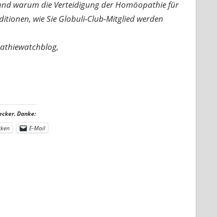
n und warum die Verteidigung der Homöopathie für
nditionen, wie Sie Globuli-Club-Mitglied werden
pathiewatchblog,
ecker. Danke:
cken
E-Mail