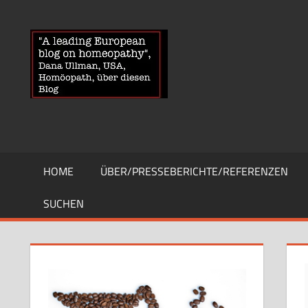
Zum
Inhalt
HOMOEOPA
News
springen
über
Homöopathie
und
ein
Auge
auf
die
HOME
ÜBER/PRESSEBERICHTE/REFERENZEN
Globuli-
Gegner
SUCHEN