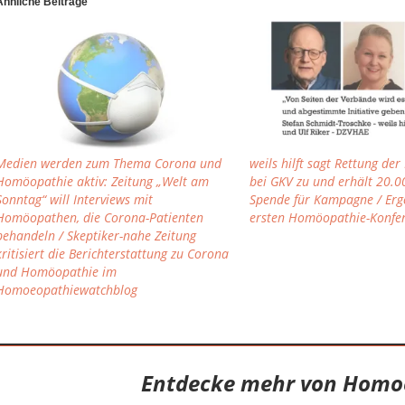
Ähnliche Beiträge
Medien werden zum Thema Corona und
weils hilft sagt Rettung d
Homöopathie aktiv: Zeitung „Welt am
bei GKV zu und erhält 20.0
Sonntag“ will Interviews mit
Spende für Kampagne / Erg
Homöopathen, die Corona-Patienten
ersten Homöopathie-Konfe
behandeln / Skeptiker-nahe Zeitung
kritisiert die Berichterstattung zu Corona
und Homöopathie im
Homoeopathiewatchblog
Entdecke mehr von Homo