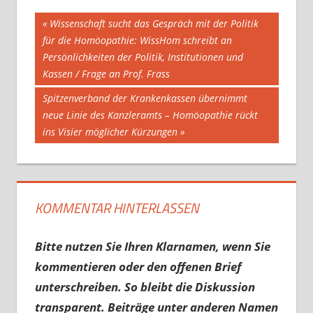
Beitragsnavigation
Vorheriger
Wissenschaft sucht das Gespräch mit der Politik
Beitrag:
für die Homöopathie: WissHom schreibt an
Persönlichkeiten der Politik, Institutionen und
Kassen / Frage an Prof. Frass
Nächster
Spitzenverband der Krankenkassen übernimmt
Beitrag:
neue Linie des Kanzleramts – Homöopathie rückt
ins Visier möglicher Kürzungen
KOMMENTAR HINTERLASSEN
Bitte nutzen Sie Ihren Klarnamen, wenn Sie
kommentieren oder den offenen Brief
unterschreiben. So bleibt die Diskussion
transparent. Beiträge unter anderen Namen