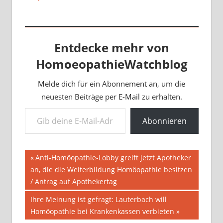
Entdecke mehr von
HomoeopathieWatchblog
Melde dich für ein Abonnement an, um die
neuesten Beiträge per E-Mail zu erhalten.
Gib deine E-Mail-Adresse ein ...
Abonnieren
Beitragsnavigation
Vorheriger
Anti-Homöopathie-Lobby greift jetzt Apotheker
Beitrag:
an, die die Weiterbildung Homöopathie besitzen
/ Antrag auf Apothekertag
Nächster
Ihre Meinung ist gefragt: Lauterbach will
Beitrag:
Homöopathie bei Krankenkassen verbieten