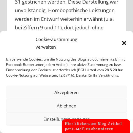
31 gestrichen werden. Diese Darstellung war
unvollständig. Homöopathische Leistungen
werden im Entwurf weiterhin erwähnt (u.a.
bei Ziffern 9 und 11), dort jedoch ohne
eigene Leistungsziffer.
Cookie-Zustimmung
verwalten
Ich bitte den Fehler zu entschuldigen.
Ich verwende Cookies, um die Nutzung des Blogs zu optimieren (z.B. mit
Facebook-Button unter jedem Artikel). Ihre aktive Zustimmung zu bzw.
Christian J. Becker
Einschränkung der Cookies ist erforderlich (BGH Urteil vom 28.5.20 für
Cookie-Nutzung auf Webseiten, I ZR 7/16). Danke für Ihr Verständnis.
Akzeptieren
6 FALLBERICHTE HOMÖOPATHIE GEGEN
Ablehnen
CORONAVIRUS:
Einstellungen anzeigen
Hier klicken, um Blog-Artikel
per E-Mail zu abonnieren
Homöopathikum P.
für 63-jährige