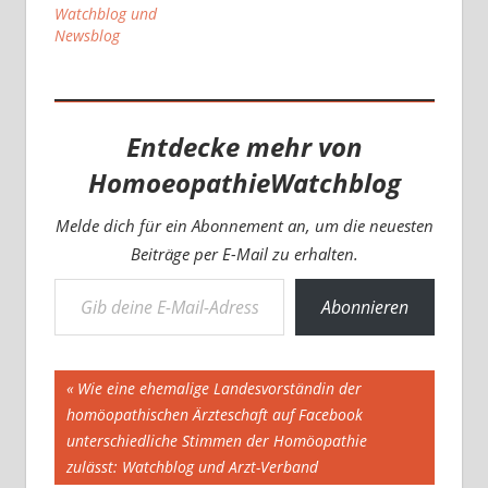
Watchblog und
Newsblog
Entdecke mehr von
HomoeopathieWatchblog
Melde dich für ein Abonnement an, um die neuesten
Beiträge per E-Mail zu erhalten.
Gib deine E-Mail-Adresse ein ...
Abonnieren
Beitragsnavigation
Vorheriger
Wie eine ehemalige Landesvorständin der
Beitrag:
homöopathischen Ärzteschaft auf Facebook
unterschiedliche Stimmen der Homöopathie
zulässt: Watchblog und Arzt-Verband